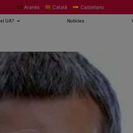
Aranés
Català
Castellano
ei UA?
Notícies