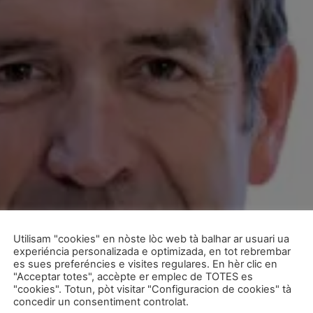
Utilisam "cookies" en nòste lòc web tà balhar ar usuari ua
experiéncia personalizada e optimizada, en tot rebrembar
es sues preferéncies e visites regulares. En hèr clic en
"Acceptar totes", accèpte er emplec de TOTES es
"cookies". Totun, pòt visitar "Configuracion de cookies" tà
concedir un consentiment controlat.