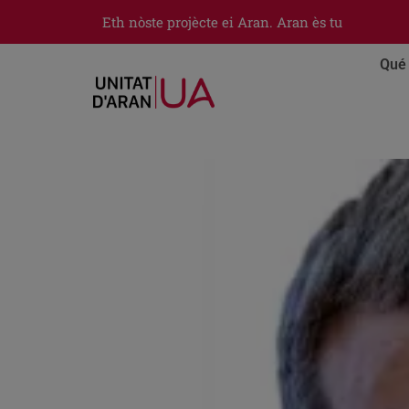
Eth nòste projècte ei Aran. Aran ès tu
Qué 