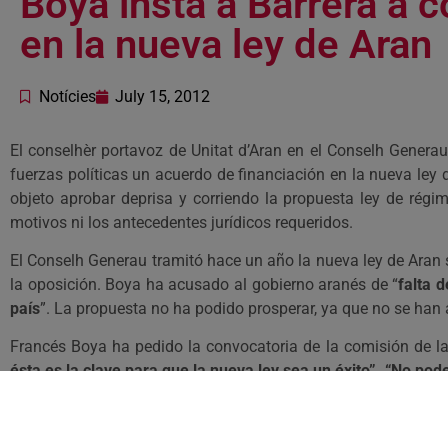
Boya insta a Barrera a 
en la nueva ley de Aran
Notícies
July 15, 2012
El conselhèr portavoz de Unitat d’Aran en el Conselh Generau
fuerzas políticas un acuerdo de financiación en la nueva ley 
objeto aprobar deprisa y corriendo la propuesta ley de rég
motivos ni los antecedentes jurídicos requeridos.
El Conselh Generau tramitó hace un año la nueva ley de Aran si
la oposición. Boya ha acusado al gobierno aranés de “
falta 
país
”. La propuesta no ha podido prosperar, ya que no se han al
Francés Boya ha pedido la convocatoria de la comisión de la
ésta es la clave para que la nueva ley sea un éxito”. “No p
“Creemos que el síndic tiene que rectificar y comenzar de nu
manifestado.