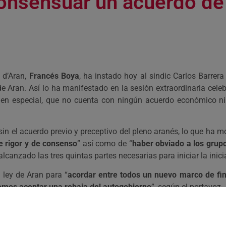
consensuar un acuerdo de
 d’Aran,
Francés Boya
, ha instado hoy al sindic Carlos Barrer
de Aran. Así lo ha manifestado en la sesión extraordinaria cele
imen especial, que no cuenta con ningún acuerdo económico ni
n el acuerdo previo y preceptivo del pleno aranés, lo que ha mo
de rigor y de consenso
” así como de “
haber obviado a los grup
canzado las tres quintas partes necesarias para iniciar la inicia
 ley de Aran para “
acordar entre todos un nuevo marco de fin
odemos aceptar una rebaja del autogobierno
”, según el portavoz.
evo un proceso que no ha sabido llevar con las formas y el fon