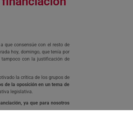
 financiación
a a que consensúe con el resto de
brada hoy, domingo, que tenía por
 tampoco con la justificación de
tivado la crítica de los grupos de
os de la oposición en un tema de
tiva legislativa.
anciación, ya que para nosotros
do que la situación requería”, ha