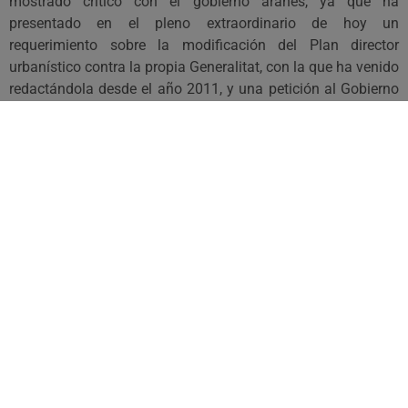
mostrado crítico con el gobierno aranés, ya que ha
presentado en el pleno extraordinario de hoy un
requerimiento sobre la modificación del Plan director
urbanístico contra la propia Generalitat, con la que ha venido
redactándola desde el año 2011, y una petición al Gobierno
central de un decreto ley para paliar los daños ocasionados
por las riadas de 2013.
“Son medidas que llegan tarde y
mal”
, ha explicado Boya, para quien “el proceso de
modificación del Plan urbanístico está siendo largo, confuso
y fallido”.
“Después de que Convergencia vertiera toneladas de
demagogia cuando se aprobó en 2009, hoy este Plan sigue
sin una modificación clara y definitiva, sin saber si se ha
aceptado alguna de las 500 alegaciones presentadas y con
la regulación de las bordas y cabañas en el aire”
, ha
explicado. UA cree que “el Gonselh y el grupo de
Convergencia desaprovecharon la ocasión para dar cabida a
la rehabilitación y conservación del patrimonio conformado
por las bordas y cabañas cuando se modificó en 2012 la ley