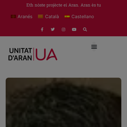
Eth nòste projècte ei Aran. Aran ès tu
Aranés
Català
Castellano