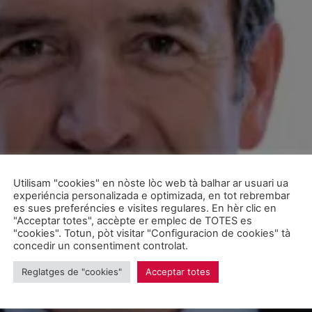
Utilisam "cookies" en nòste lòc web tà balhar ar usuari ua
experiéncia personalizada e optimizada, en tot rebrembar
es sues preferéncies e visites regulares. En hèr clic en
"Acceptar totes", accèpte er emplec de TOTES es
"cookies". Totun, pòt visitar "Configuracion de cookies" tà
concedir un consentiment controlat.
Reglatges de "cookies"
Acceptar totes