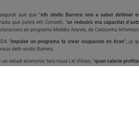
ssegurat aué que “
eth sindic Barrera non a sabut deféner e
hada que patirà eth Conselh, “
se redusirà era capacitat d’au
eclaracions en programa Meddia Aranés, de Catalonha Informac
CDA “
impulse un programa tà crear ocupacion en Aran
”, ja 
oraus deth sindic Barrera.
e un estudi economic tara naua Lei d’Aran, “
quan calerie profita
 govèrn aranés entà recuperar era residéncia de Les, perque “
enq
e pògues concrecions
”.
026 Unitat d'Aran. Toti es drets reservadi.