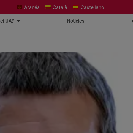
Aranés
Català
Castellano
ei UA?
Notícies