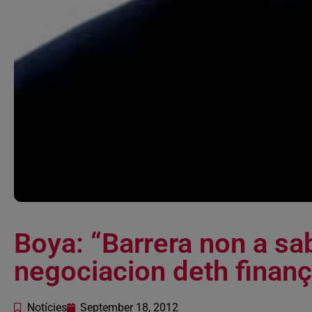
Boya: “Barrera non a sa
negociacion deth finan
Notícies
September 18, 2012