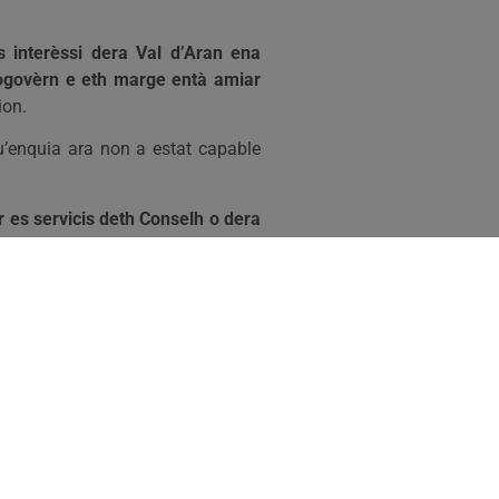
s interèssi dera Val d’Aran ena
togovèrn e eth marge entà amiar
ion.
qu’enquia ara non a estat capable
r es servicis deth Conselh o dera
uia ara s’a implicat pòc en evitar