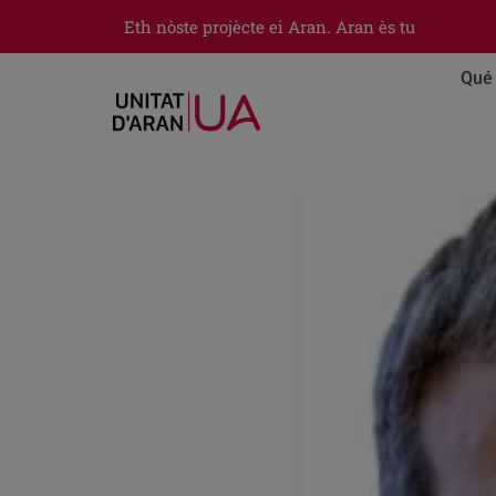
Eth nòste projècte ei Aran. Aran ès tu
Qué 