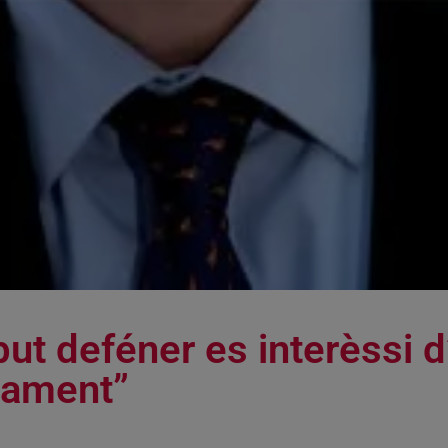
but deféner es interèssi 
çament”