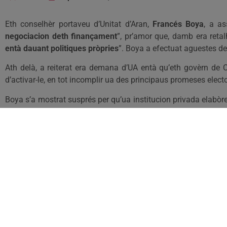
Eth conselhèr portaveu d’Unitat d’Aran,
Francés Boya
, a a
negociacion deth finançament
”, pr’amor que, damb era retal
entà dauant politiques pròpries
”. Boya a efectuat aguestes d
Ath delà, a reiterat era demana d’UA entà qu’eth govèrn de 
d’activar-le, en tot incomplir ua des principaus promeses elect
Boya s’a mostrat susprés per qu’ua institucion privada elabòr
madeisha Generalitat
”. Tanpòc a vist credible er anonci deth
eth sòn barrament e, de moment, sonque aufrís incerteses 
© 2