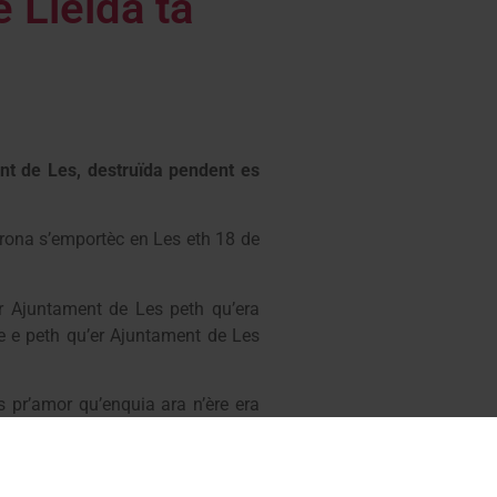
 Lleida tà
nt de Les, destruïda pendent es
rona s’emportèc en Les eth 18 de
r Ajuntament de Les peth qu’era
e e peth qu’er Ajuntament de Les
s pr’amor qu’enquia ara n’ère era
ment desencalhar aguest ahèr e