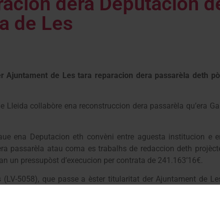
racion dera Deputacion de
la de Les
r Ajuntament de Les tara reparacion dera passarèla deth pò
e Lleida collabòre ena reconstruccion dera passarèla qu’era Ga
ue ena Deputacion eth convèni entre aguesta institucion e e
ra passarèla atau coma es trabalhs de redaccion deth projèct
u’an un pressupòst d’execucion per contrata de 241.163’16€.
(LV-5058), que passe a èster titularitat der Ajuntament de Le
t pr’amor que, dempús de mès de dus ans, s’a podut finau