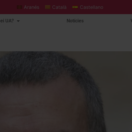
Aranés
Català
Castellano
ei UA?
Notícies