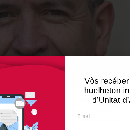
Vòs recéber
huelheton in
d’Unitat d
Utilisam "cookies" en nòste lòc web tà balhar ar usuari ua
experiéncia personalizada e optimizada, en tot rebrembar
es sues preferéncies e visites regulares. En hèr clic en
Email
"Acceptar totes", accèpte er emplec de TOTES es
"cookies". Totun, pòt visitar "Configuracion de cookies" tà
concedir un consentiment controlat.