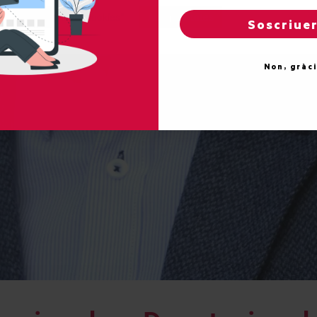
Reglatges de "cookies"
Acceptar totes
Soscriue
Non, gràc