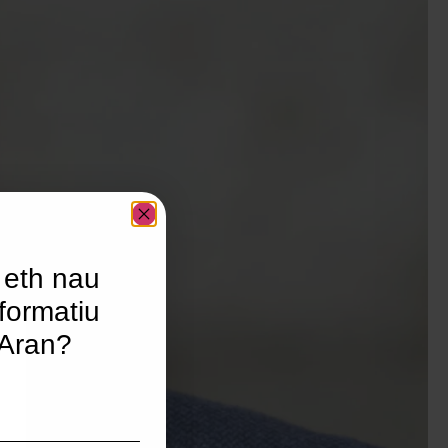
 eth nau
formatiu
’Aran?