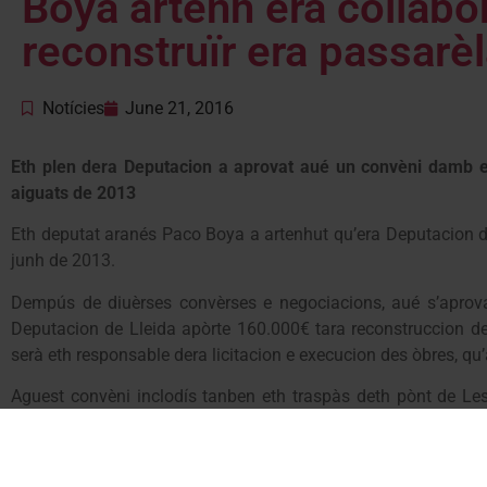
Boya artenh era collabo
reconstruïr era passarè
Notícies
June 21, 2016
Eth plen dera Deputacion a aprovat aué un convèni damb e
aiguats de 2013
Eth deputat aranés Paco Boya a artenhut qu’era Deputacion d
junh de 2013.
Dempús de diuèrses convèrses e negociacions, aué s’aprova
Deputacion de Lleida apòrte 160.000€ tara reconstruccion de
serà eth responsable dera licitacion e execucion des òbres, q
Aguest convèni inclodís tanben eth traspàs deth pònt de Les 
pròpria Deputacion.
Segontes manifestaue Boya “
ei un moment fòrça importan