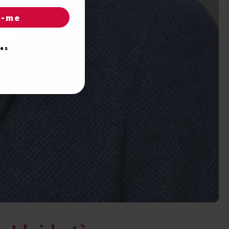
r-me
ies