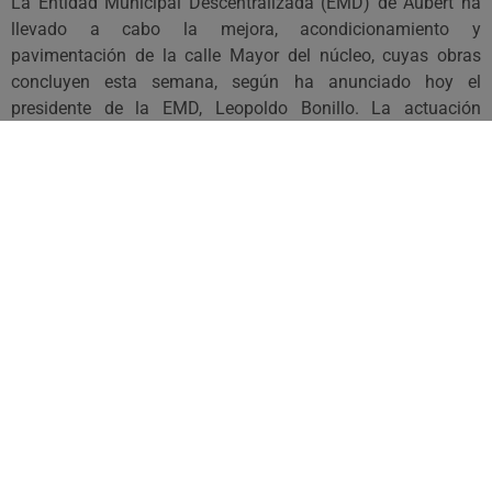
La Entidad Municipal Descentralizada (EMD) de Aubèrt ha
llevado a cabo la mejora, acondicionamiento y
pavimentación de la calle Mayor del núcleo, cuyas obras
concluyen esta semana, según ha anunciado hoy el
presidente de la EMD, Leopoldo Bonillo. La actuación
promovida por la pedanía ha supuesto una inversión total de
144.000 euros, financiados en su mayor parte por la EMD,
que ha aportado 100.000 euros. El Fondo Estatal de
Inversión Local del Gobierno central ha sufragado los
44.000 euros restantes. Con esta actuación, Aubèrt recupera,
a través de un nuevo pavimento y con la instalación de la
infraestructura de gas propano, una de sus vías de
comunicación centrales y la principal vía de acceso al
núcleo de Vila.
Leopoldo Bonillo se ha mostrado satisfecho por esta mejora,
que ha enmarcado dentro de “la apuesta de la pedanía por
adecuar el conjunto del espacio público de Aubèrt después
de las nuevas urbanizaciones de la plaza mayor y del