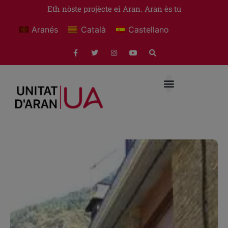
Eth nòste projècte ei Aran. Aran ès tu
Aranés
Català
Castellano