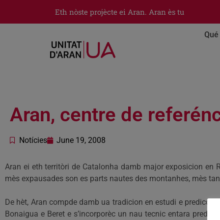
Eth nòste projècte ei Aran. Aran ès tu
Qué 
Aran, centre de referén
Notícies
June 19, 2008
Aran ei eth territòri de Catalonha damb major exposicion en 
mès expausades son es parts nautes des montanhes, mès tanb
De hèt, Aran compde damb ua tradicion en estudi e prediccion
Bonaigua e Beret e s’incorporèc un nau tecnic entara predic