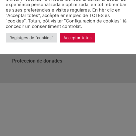
 es diuèrses prediccions damb mapes sensibles de facil lectur
experiéncia personalizada e optimizada, en tot rebrembar
es sues preferéncies e visites regulares. En hèr clic en
"Acceptar totes", accèpte er emplec de TOTES es
"cookies". Totun, pòt visitar "Configuracion de cookies" tà
concedir un consentiment controlat.
Reglatges de "cookies"
Acceptar totes
026 Unitat d'Aran. Toti es drets reservadi.
Proteccion de donades