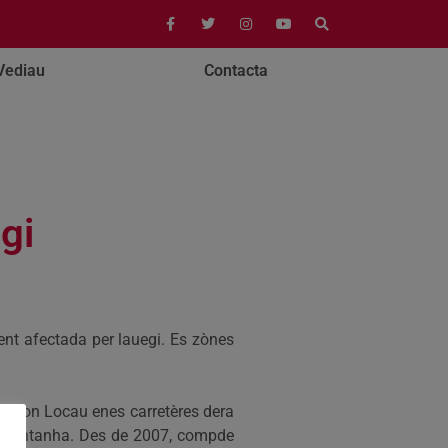
Vediau
Contacta
gi
ent afectada per lauegi. Es zònes
iccion Locau enes carretères dera
de Montanha. Des de 2007, compde