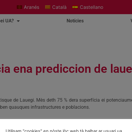
Aranés
Català
Castellano
ei UA?
Notícies
cia ena prediccion de laue
Risque de Lauegi. Mès deth 75 % dera superfícia ei potenciaum
en quauques infrastructures e poblacions.
 de lauegi d’ençà hè 20 ans. Des de 2004, comencèc a hèr Pred
cion. Des de 2006, comencèc a hèr Prediccion entà Itineraris 
Utilisam "cookies" en nòste lòc web tà balhar ar usuari ua