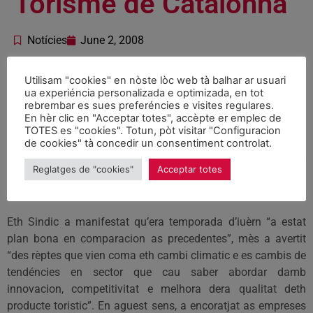
Torisme de Catalonha
Notícies
June 2, 2008
En transcurs dera inauguracion, eth sindic d’Aran, Francés
Utilisam "cookies" en nòste lòc web tà balhar ar usuari
ua experiéncia personalizada e optimizada, en tot
Boya, a remercat eth besonh de prebotjar era innovacion en
rebrembar es sues preferéncies e visites regulares.
encastres coma era Val d’Aran, “pr’amor que non i a activitat
En hèr clic en "Acceptar totes", accèpte er emplec de
toristica que non se base ena qualitat per miei dera
TOTES es "cookies". Totun, pòt visitar "Configuracion
de cookies" tà concedir un consentiment controlat.
innovacion”. De hèt, “s’era qualitat ei eth marc entà
desvolopar es empreses toristiques, er aute èish vertebrador
Reglatges de "cookies"
Acceptar totes
ei era innovacion, er objectiu estrategic fonamentau entà
quinsevolh empresa que vò competir”.
Eth Sindic a manifestat qu’era temporada d’iuèrn “a estat
plan bona en comparacion as precedentes”, mès a avertit
“des rèptes que vien coma eth cambi climatic e es cambis de
tendéncies en sector que cau saber abordar damb
innovacion, competitivitat e melhora dera qualitat deth
producte toristic”. En aguest sens, a encoratjat as empreses