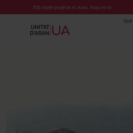
Eth nòste projècte ei Aran. Aran ès tu
Qué 