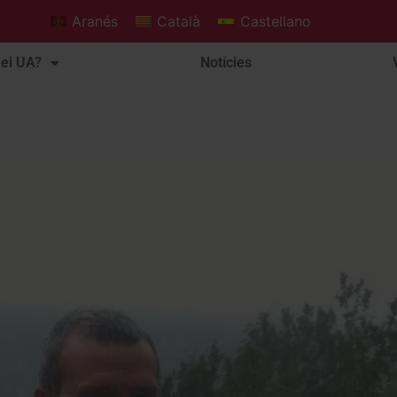
Aranés
Català
Castellano
ei UA?
Notícies