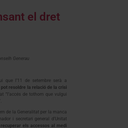
sant el dret
 Conselh Generau
ui que l’11 de setembre serà a
t resoldre la relació de la crisi
tat “l’accés de tothom que vulgui
.
rn de la Generalitat per la manca
nador i secretari general d’Unitat
r recuperar els accessos al medi