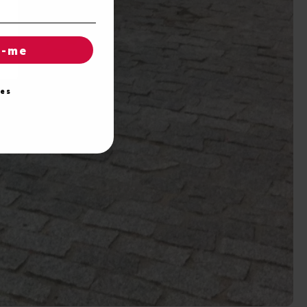
r-me
ies