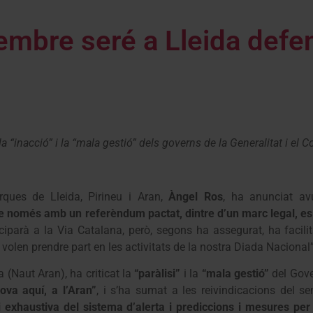
embre seré a Lleida defen
n la “inacció” i la “mala gestió” dels governs de la Generalitat i el
ques de Lleida, Pirineu i Aran,
Àngel Ros
, ha anunciat av
e només amb un referèndum pactat, dintre d’un marc legal, es po
iciparà a la Via Catalana, però, segons ha assegurat, ha facili
e volen prendre part en les activitats de la nostra Diada Nacional”
a (Naut Aran), ha criticat la
“paràlisi”
i la
“mala gestió”
del Gove
ova aquí, a l’Aran”
, i s’ha sumat a les reivindicacions del se
i exhaustiva del sistema d’alerta i prediccions i mesures pe