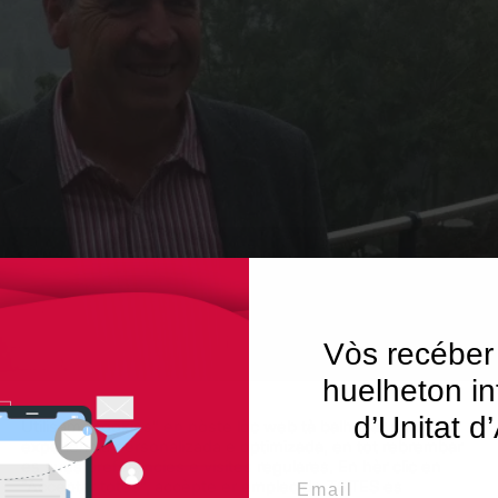
Vòs recéber
huelheton in
d’Unitat d
Utilisam "cookies" en nòste lòc web tà balhar ar usuari ua
experiéncia personalizada e optimizada, en tot rebrembar
es sues preferéncies e visites regulares. En hèr clic en
Email
"Acceptar totes", accèpte er emplec de TOTES es