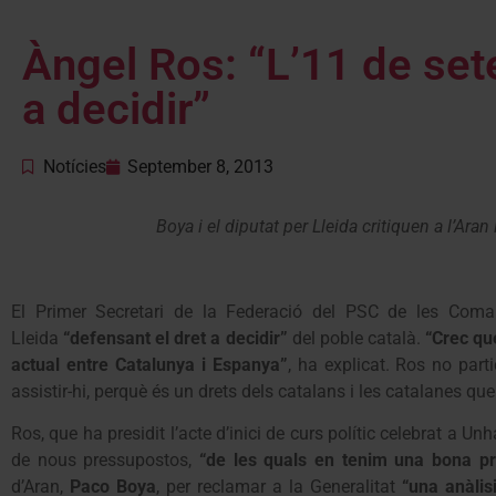
Àngel Ros: “L’11 de set
a decidir”
Notícies
September 8, 2013
Boya i el diputat per Lleida critiquen a l’Ara
El Primer Secretari de la Federació del PSC de les Comar
Lleida
“defensant el dret a decidir”
del poble català.
“Crec qu
actual entre Catalunya i Espanya”
, ha explicat. Ros no part
assistir-hi, perquè és un drets dels catalans i les catalanes qu
Ros, que ha presidit l’acte d’inici de curs polític celebrat a Unh
de nous pressupostos,
“de les quals en tenim una bona pr
d’Aran,
Paco Boya
, per reclamar a la Generalitat
“una anàlis