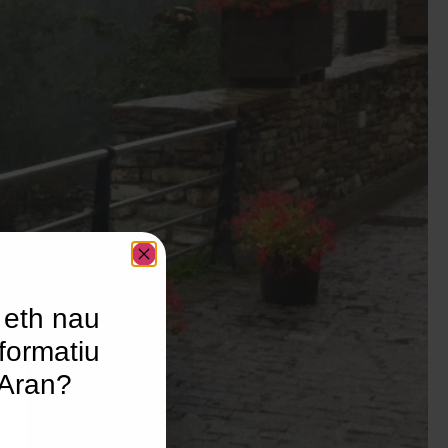
 eth nau
formatiu
’Aran?