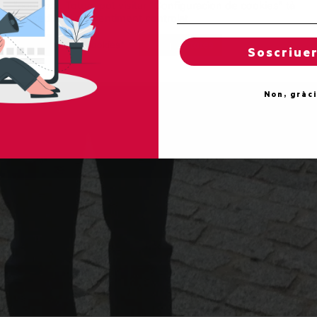
"cookies". Totun, pòt visitar "Configuracion de cookies" tà
concedir un consentiment controlat.
Reglatges de "cookies"
Acceptar totes
Soscriue
Non, gràc