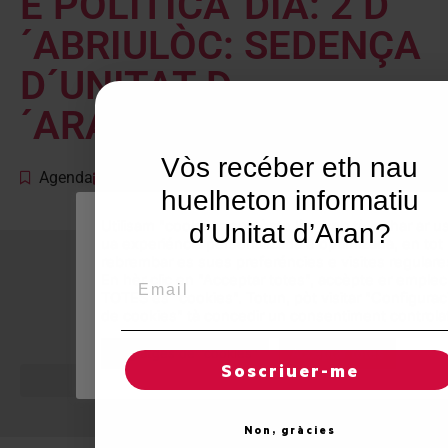
E POLITICA”DIA: 2 D
´ABRIULÒC: SEDENÇA
D´UNITAT D
´ARANORA: 20:00
Vòs recéber eth nau
Agenda
April 2, 2003
huelheton informatiu
Utilisam "cookies" en nòste lòc web tà balhar ar us
d’Unitat d’Aran?
ua experiéncia personalizada e optimizada, en tot
rebrembar es sues preferéncies e visites regulare
Email
En hèr clic en "Acceptar totes", accèpte er emplec
TOTES es "cookies". Totun, pòt visitar "Configurac
de cookies" tà concedir un consentiment controlat
© 2026 Unitat d'Aran. Toti es drets reservadi.
Reglatges de "cookies"
Acceptar totes
Soscriuer-me
Non, gràcies