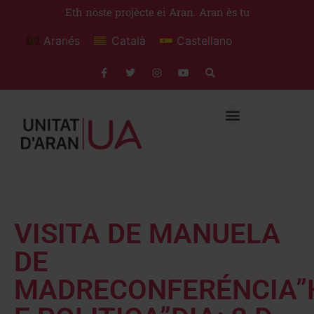
Eth nòste projècte ei Aran. Aran ès tu
Aranés
Català
Castellano
VISITA DE MANUELA
DE
MADRECONFERÉNCIA