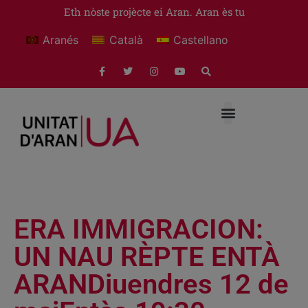
Eth nòste projècte ei Aran. Aran ès tu
Aranés
Català
Castellano
ERA IMMIGRACION:
UN NAU RÈPTE ENTÀ
ARANDiuendres 12 de