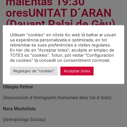
maiEntàs 19:30
oresUNITAT D´ARAN
(Dauant Palai de Gèu)
Utilisam "cookies" en nòste lòc web tà balhar ar usuari
Agenda
May 12, 2006
ua experiéncia personalizada e optimizada, en tot
rebrembar es sues preferéncies e visites regulares.
En hèr clic en "Acceptar totes", accèpte er emplec de
Taula Redona damb:
TOTES es "cookies". Totun, pòt visitar "Configuracion
de cookies" tà concedir un consentiment controlat.
Mohamed Chaib
Reglatges de "cookies"
Acceptar totes
(Deputat en Parlament de Catalonha deth grop PSC- CpC)
Olimpia Petrov
(Associacion d´Immigrants Romanesi dera Val d´Aran)
Nora Muntañola
(Antropològa Sociau)