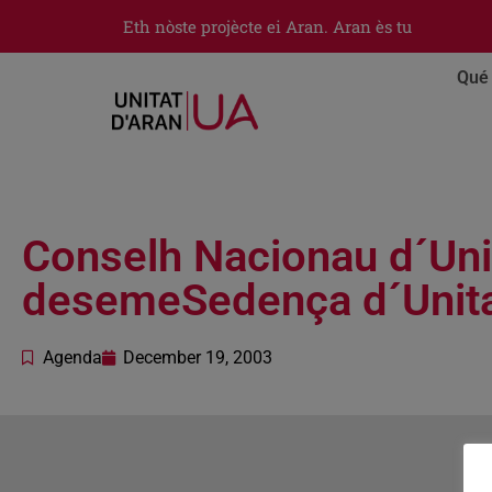
Eth nòste projècte ei Aran. Aran ès tu
Qué 
Conselh Nacionau d´Uni
desemeSedença d´Unita
Agenda
December 19, 2003