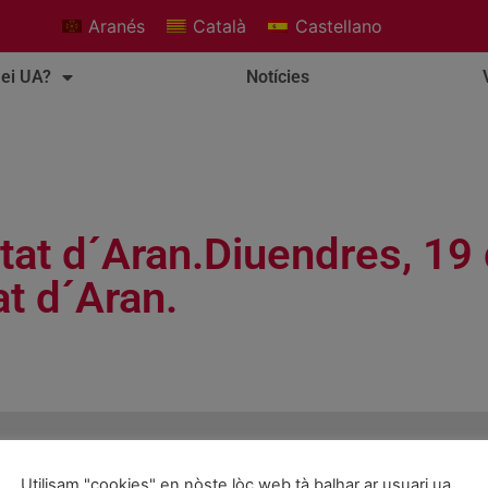
Aranés
Català
Castellano
ei UA?
Notícies
tat d´Aran.Diuendres, 19
t d´Aran.
Utilisam "cookies" en nòste lòc web tà balhar ar usuari ua