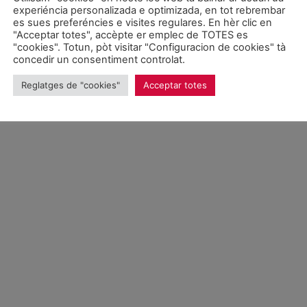
experiéncia personalizada e optimizada, en tot rebrembar
es sues preferéncies e visites regulares. En hèr clic en
026 Unitat d'Aran. Toti es drets reservadi.
"Acceptar totes", accèpte er emplec de TOTES es
"cookies". Totun, pòt visitar "Configuracion de cookies" tà
concedir un consentiment controlat.
Proteccion de donades
Reglatges de "cookies"
Acceptar totes