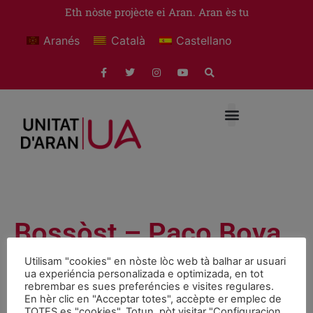
Eth nòste projècte ei Aran. Aran ès tu
Aranés
Català
Castellano
Bossòst – Paco Boya
e Arturo Calbetó
Utilisam "cookies" en nòste lòc web tà balhar ar usuari
ua experiéncia personalizada e optimizada, en tot
Dijaus 15 de junh
rebrembar es sues preferéncies e visites regulares.
En hèr clic en "Acceptar totes", accèpte er emplec de
TOTES es "cookies". Totun, pòt visitar "Configuracion