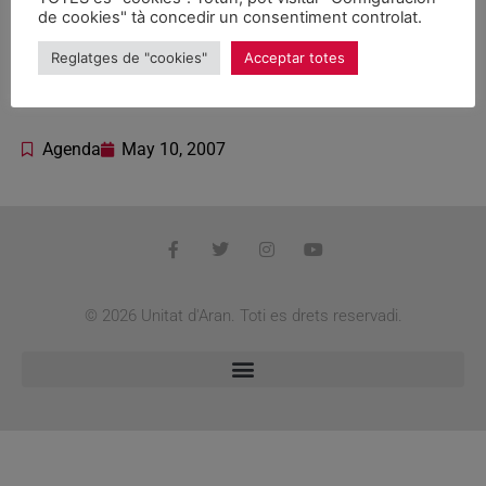
penjada de panèus
de cookies" tà concedir un consentiment controlat.
ena sedença d’Unitat
Reglatges de "cookies"
Acceptar totes
d’Aran
Agenda
May 10, 2007
© 2026 Unitat d'Aran. Toti es drets reservadi.