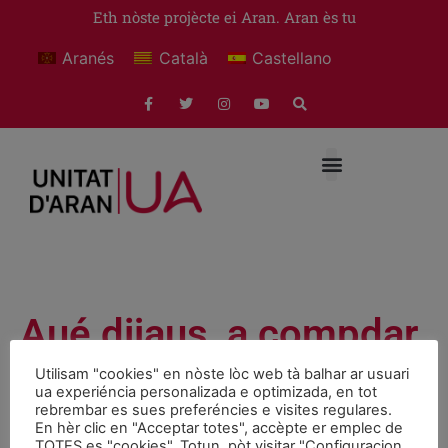
Eth nòste projècte ei Aran. Aran ès tu
Aranés
Català
Castellano
Aué dijaus, a compdar
des 23 ores, acte
Utilisam "cookies" en nòste lòc web tà balhar ar usuari
ua experiéncia personalizada e optimizada, en tot
d’inici de campanha e
rebrembar es sues preferéncies e visites regulares.
En hèr clic en "Acceptar totes", accèpte er emplec de
TOTES es "cookies". Totun, pòt visitar "Configuracion