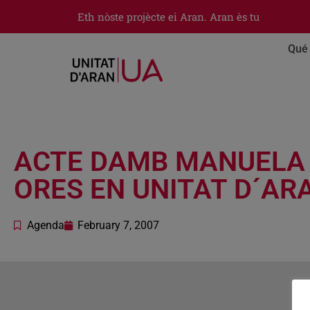
Eth nòste projècte ei Aran. Aran ès tu
Qué 
ACTE DAMB MANUELA D
ORES EN UNITAT D´AR
Agenda
February 7, 2007