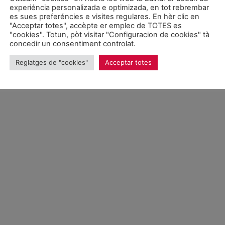
experiéncia personalizada e optimizada, en tot rebrembar
es sues preferéncies e visites regulares. En hèr clic en
026 Unitat d'Aran. Toti es drets reservadi.
"Acceptar totes", accèpte er emplec de TOTES es
"cookies". Totun, pòt visitar "Configuracion de cookies" tà
concedir un consentiment controlat.
Proteccion de donades
Reglatges de "cookies"
Acceptar totes