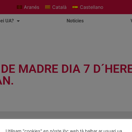
Aranés
Català
Castellano
ei UA?
Notícies
E MADRE DIA 7 D´HERE
AN.
Utilisam "cookies" en nòste lòc web tà balhar ar usuari ua