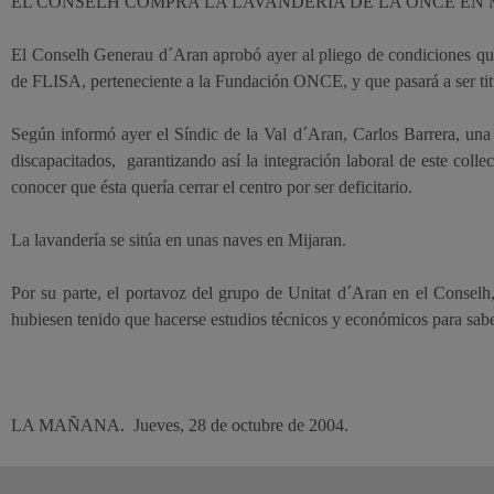
EL CONSELH COMPRA LA LAVANDERÍA DE LA ONCE EN
El Conselh Generau d´Aran aprobó ayer al pliego de condiciones que d
de FLISA, perteneciente a la Fundación ONCE, y que pasará a ser tit
Según informó ayer el Síndic de la Val d´Aran, Carlos Barrera, una
discapacitados,
garantizando así la integración laboral de este coll
conocer que ésta quería cerrar el centro por ser deficitario.
La lavandería se sitúa en unas naves en Mijaran.
Por su parte, el portavoz del grupo de Unitat d´Aran en el Consel
hubiesen tenido que hacerse estudios técnicos y económicos para saber
LA MAÑANA.
Jueves, 28 de octubre de 2004.