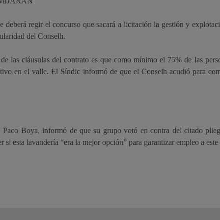
 MIJARAN
eberá regir el concurso que sacará a licitación la gestión y explotació
ularidad del Conselh.
 de las cláusulas del contrato es que como mínimo el 75% de las perso
ectivo en el valle. El Síndic informó de que el Conselh acudió para com
h, Paco Boya, informó de que su grupo votó en contra del citado pli
 si esta lavandería “era la mejor opción” para garantizar empleo a este 