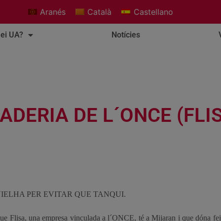
Aranés
Català
Castellano
ei UA?
Notícies
ADERIA DE L´ONCE (FLIS
IELHA PER EVITAR QUE TANQUI.
e Flisa, una empresa vinculada a l´ONCE, té a Mijaran i que dóna fein