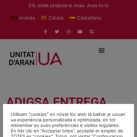
Eth nòste projècte ei Aran. Aran ès tu
Aranés
Català
Castellano
ADIGSA ENTREGA
VINT PISOS SOCIALS
Utilisam "cookies" en nòste lòc web tà balhar ar usuari
ua experiéncia personalizada e optimizada, en tot
A VIELHA
rebrembar es sues preferéncies e visites regulares.
En hèr clic en "Acceptar totes", accèpte er emplec de
TOTES es "cookies". Totun, pòt visitar "Configuracion