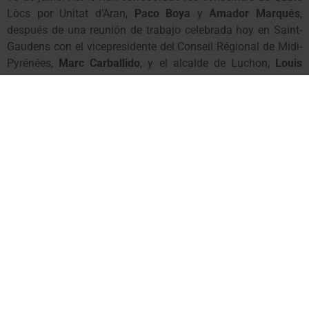
Lòcs por Unitat d’Aran,
Paco Boya
y
Amador Marqués
,
después de una reunión de trabajo celebrada hoy en Saint-
Gaudens con el vicepresidente del Conseil Régional de Midi-
Pyrénées,
Marc Carballido
, y el alcalde de Luchon,
Louis
Ferre
.
UA espera que Francia mantenga, a partir de ahora, el paso
fronterizo abierto, ya que la conexión entre ambos Estados
es fundamental para la actividad turística y comercial de
Aran así como para los vecinos franceses que quieren
acceder a los servicios de los municipios araneses con cierta
normalidad, de acuerdo con la petición formulada la
semana pasada por los Ayuntamientos de Bossòst y Les.
Más cooperación para prevenir los riesgos en el Garona
Durante el encuentro, todos han coincidido en la necesidad
de “
promover un marco internacional de cooperación en el
ámbito de la seguridad y la prevención del riesgo en el río
Garona
”, según Paco Boya. UA se ha interesado por la