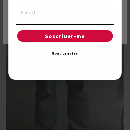
rebrembar es sues preferéncies e visites regulares.
Email
En hèr clic en "Acceptar totes", accèpte er emplec de
TOTES es "cookies". Totun, pòt visitar "Configuracion
de cookies" tà concedir un consentiment controlat.
Reglatges de "cookies"
Acceptar totes
Soscriuer-me
Non, gràcies