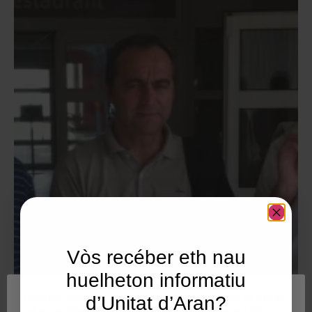
Vòs recéber eth nau
huelheton informatiu
Utilisam "cookies" en nòste lòc web tà balhar ar usuari
d’Unitat d’Aran?
ua experiéncia personalizada e optimizada, en tot