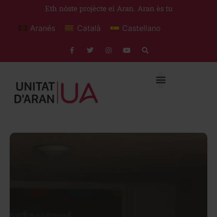
Eth nòste projècte ei Aran. Aran ès tu
Aranés
Català
Castellano