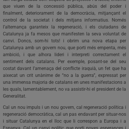
que viuen de la concessió pública, abús del poder i
finalment, deteriorament de la democràcia, mitjançant el
control de la societat i dels mitjans informatius. Només
l’alternança garanteix la regeneració, i els ciutadans de
Catalunya ja fa mesos que manifesten la seva voluntat de
canvi. Doncs, som-hi tots! i obrim una nova etapa per
Catalunya amb un govern nou, que porti més empenta, més
ambició, i que alhora lideri i interpreti correctament el
sentiment dels catalans. Per exemple, posant-se del seu
costat davant l’amenaça del conflicte iraquià, un fet que ha
aixecat un crit unànime de “no a la guerra”, expressat per
una immensa majoria de catalans en unes manifestacions a
les quals, lamentablement, no va assistir-hi el president de la
Generalitat.
Cal un nou impuls i un nou govern, cal regeneració política i
regeneració democràtica, cal un pas endavant per situar-nos
i situar Catalunya en el lloc que li correspon a Europa i a
Espanya. Cal un canvi polític que porti noves esperances i