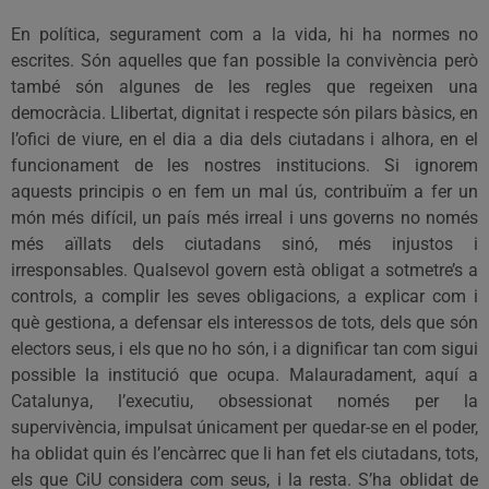
En política, segurament com a la vida, hi ha normes no
escrites. Són aquelles que fan possible la convivència però
també són algunes de les regles que regeixen una
democràcia. Llibertat, dignitat i respecte són pilars bàsics, en
l’ofici de viure, en el dia a dia dels ciutadans i alhora, en el
funcionament de les nostres institucions. Si ignorem
aquests principis o en fem un mal ús, contribuïm a fer un
món més difícil, un país més irreal i uns governs no només
més aïllats dels ciutadans sinó, més injustos i
irresponsables. Qualsevol govern està obligat a sotmetre’s a
controls, a complir les seves obligacions, a explicar com i
què gestiona, a defensar els interessos de tots, dels que són
electors seus, i els que no ho són, i a dignificar tan com sigui
possible la institució que ocupa. Malauradament, aquí a
Catalunya, l’executiu, obsessionat només per la
supervivència, impulsat únicament per quedar-se en el poder,
ha oblidat quin és l’encàrrec que li han fet els ciutadans, tots,
els que CiU considera com seus, i la resta. S’ha oblidat de