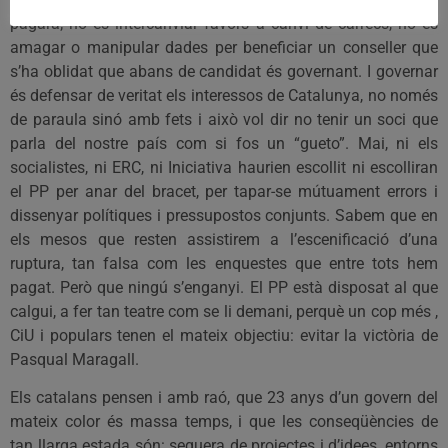
pagarà; no és intercanviar favors a canvi de càrrecs, no és
amagar o manipular dades per beneficiar un conseller que
s’ha oblidat que abans de candidat és governant. I governar
és defensar de veritat els interessos de Catalunya, no només
de paraula sinó amb fets i això vol dir no tenir un soci que
parla del nostre país com si fos un “gueto”. Mai, ni els
socialistes, ni ERC, ni Iniciativa haurien escollit ni escolliran
el PP per anar del bracet, per tapar-se mútuament errors i
dissenyar polítiques i pressupostos conjunts. Sabem que en
els mesos que resten assistirem a l’escenificació d’una
ruptura, tan falsa com les enquestes que entre tots hem
pagat. Però que ningú s’enganyi. El PP està disposat al que
calgui, a fer tan teatre com se li demani, perquè un cop més ,
CiU i populars tenen el mateix objectiu: evitar la victòria de
Pasqual Maragall.
Els catalans pensen i amb raó, que 23 anys d’un govern del
mateix color és massa temps, i que les conseqüències de
tan llarga estada són: sequera de projectes i d’idees, entorns