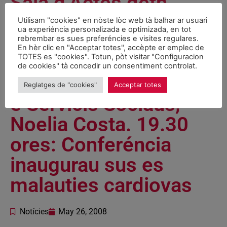
Sala d’Actes deth
Conselh Generau
Utilisam "cookies" en nòste lòc web tà balhar ar usuari
ua experiéncia personalizada e optimizada, en tot
d’Aran, a cargue dera
rebrembar es sues preferéncies e visites regulares.
En hèr clic en "Acceptar totes", accèpte er emplec de
vicesindica 2au e
TOTES es "cookies". Totun, pòt visitar "Configuracion
de cookies" tà concedir un consentiment controlat.
conselhèra de Sanitat
Reglatges de "cookies"
Acceptar totes
e Servicis Sociaus,
Noelia Costa. 19.30
ores: Conferéncia
inaugurau sus es
malauties cardiovas
Notícies
May 26, 2008