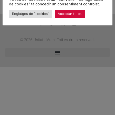
April 11, 2023
de cookies" tà concedir un consentiment controlat.
Reglatges de "cookies"
Acceptar totes
© 2026 Unitat d'Aran. Toti es drets reservadi.