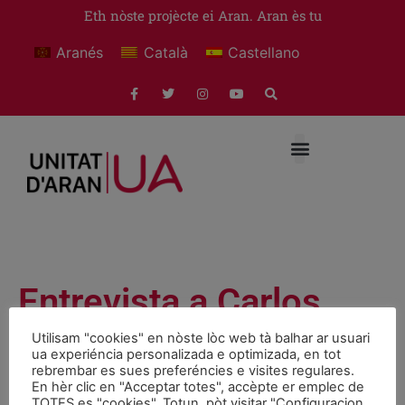
Eth nòste projècte ei Aran. Aran ès tu
Aranés
Català
Castellano
Entrevista a Carlos
Lastera
Utilisam "cookies" en nòste lòc web tà balhar ar usuari
ua experiéncia personalizada e optimizada, en tot
rebrembar es sues preferéncies e visites regulares.
Eleccions Municipaus e Conselh Generau 2019
En hèr clic en "Acceptar totes", accèpte er emplec de
TOTES es "cookies". Totun, pòt visitar "Configuracion