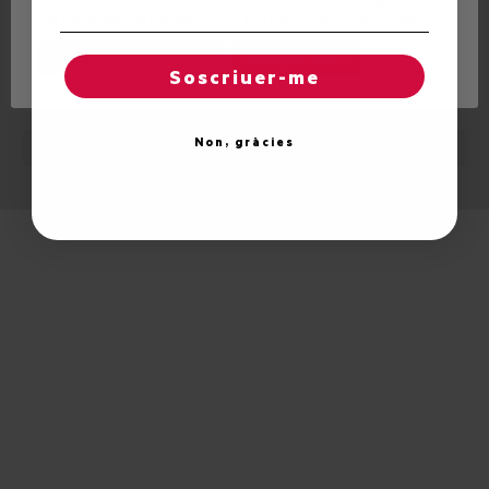
de cookies" tà concedir un consentiment controlat.
Reglatges de "cookies"
Acceptar totes
Soscriuer-me
© 2026 Unitat d'Aran. Toti es drets reservadi.
Non, gràcies