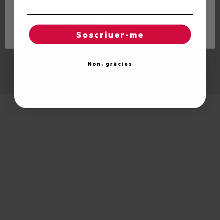
de cookies" tà concedir un consentiment controlat.
Reglatges de "cookies"
Acceptar totes
Soscriuer-me
© 2026 Unitat d'Aran. Toti es drets reservadi.
Non, gràcies