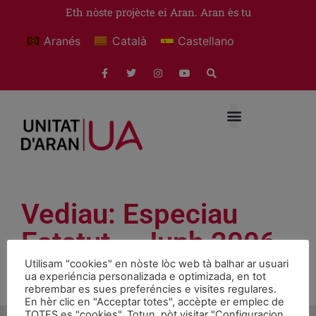
Eth nòste projècte ei Aran. Aran ès tu
Aranés
Català
Castellano
Vediau: Especiau
Estatut – Junh 2006
Utilisam "cookies" en nòste lòc web tà balhar ar usuari
ua experiéncia personalizada e optimizada, en tot
rebrembar es sues preferéncies e visites regulares.
Vediau Especiau Estatut Junh 2006
Download
En hèr clic en "Acceptar totes", accèpte er emplec de
TOTES es "cookies". Totun, pòt visitar "Configuracion