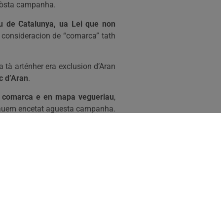
 nòsta campanha.
au de Catalunya, ua Lei que non
a consideracion de “comarca” tath
 tà arténher era exclusion d’Aran
c d’Aran
.
de comarca e en mapa vegueriau
,
qu’auem encetat aguesta campanha.
a
, s’èm incapables de deféner era
 aguest encaish d’Aran. Un ecaish
ter considerat com “Ens singular e
eth govèrn deth Conselh Generau
e de juridica der Institut, qu’aué
ent dera Lengua Occitana, unic