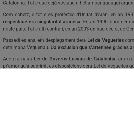
Catalonha. Tot e que dejà vos auem hèt arribar quauqui argum
Com sabetz, e tot e es protèstes d’Unitat d’Aran, en an 19
respectaue era singularitat aranesa
. En an 1990, damb era n
nòste país. Tot e ath contrari, en an 2003 un nau decrèt de Gen
Passadi es ans, eth desplegament dera
Lei de Vegueries
comp
deth mapa Vegueriau.
Ua exclusion que s’artenhèe gràcies ar
Aué era naua
Lei de Govèrns Locaus de Catalonha
, ara en
pr’amor qu’a suprimit es disposicions dera Lei de Vegueries 
Per que,
de qué mos servís debàter, com pretén CDA, sus e
nòsta singularitat establida en article 11 der Estaut?
En aguest sens, auem presentat, a trauès deth PSC, ua interp
que volem sigue votat per tot eth Parlament a on toti es grop
autonòm”.
En dusau lòc voleria manifestar-vos era nòsta preocupacio
d’Aran ei tractant era conversion der Institut d’Estudis A
queden desmantelades e sense cap consideracion. Era ma