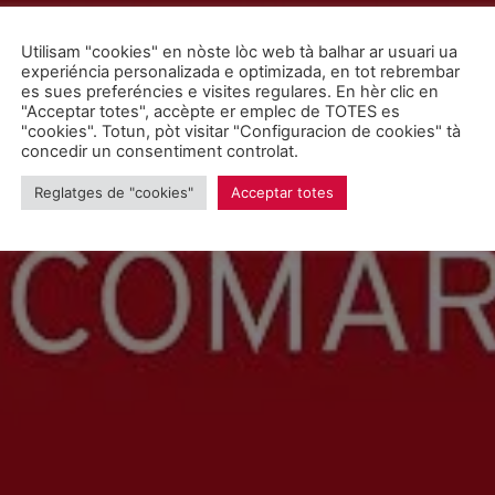
Utilisam "cookies" en nòste lòc web tà balhar ar usuari ua
experiéncia personalizada e optimizada, en tot rebrembar
es sues preferéncies e visites regulares. En hèr clic en
"Acceptar totes", accèpte er emplec de TOTES es
"cookies". Totun, pòt visitar "Configuracion de cookies" tà
concedir un consentiment controlat.
Reglatges de "cookies"
Acceptar totes