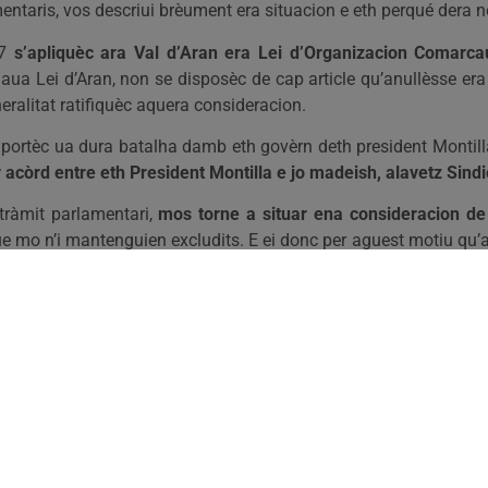
entaris, vos descriui brèument era situacion e eth perqué dera
87
s’apliquèc ara Val d’Aran era Lei d’Organizacion Comarc
aua Lei d’Aran, non se disposèc de cap article qu’anullèsse er
eralitat ratifiquèc aquera consideracion.
ortèc ua dura batalha damb eth govèrn deth president Montilla
 acòrd entre eth President Montilla e jo madeish, alavetz Sindi
 tràmit parlamentari,
mos torne a situar ena consideracion 
que mo n’i mantenguien excludits. E ei donc per aguest motiu 
r encaish d’Aran ena improbable independéncia de Cataluny
ellacion en Parlament, e ara que seguirà ua mocion, tà definir
s politics catalans se posicionen, e qu’a de perméter a Aran ès
n per coma
eth govèrn dera Generalitat, damb era complicitat 
ranesi en acadèmia
. Eth mau tracte rebut pes seccions d’istòria 
nca d’acòrd tara futura academia damb eth CongréèPerman