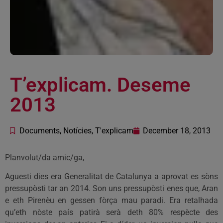
T’explicam. Deseme
2013
Documents
,
Notícies
,
T'explicam
December 18, 2013
Planvolut/da amic/ga,
Aguesti dies era Generalitat de Catalunya a aprovat es sòns
pressupòsti tar an 2014. Son uns pressupòsti enes que, Aran
e eth Pirenèu en gessen fòrça mau paradi. Era retalhada
qu’eth nòste país patirà serà deth 80% respècte des