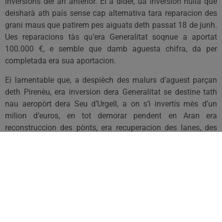
inversions der an anterior. Ei a díder, ua inversion nulla que
deisharà ath país sense cap alternativa tara reparacion des
grani maus que patirem pes aiguats deth passat 18 de junh.
Ues reparacions tàs qu’era Generalitat soqnue a aportat
100.000 €, e semble que damb aguesta chifra, da per
completada era sua aportacion.
Ei lamentable que, a despièch des malurs d’aguest parçan
deth Pirenèu, era inversion dera Generalitat se destine tath
nau aeropòrt dera Seu d’Urgell, a on s’i invertís mès d’un
milion d’euros, en tot demorar pendent en Aran era
reconstruccion des pònts, era recuperacion des lanes, des
espacis agraris, e de tanti d’auti àmbits damnificadi pera
riuada.
Ei per aguest motiu que, a trauès deth grop deth PSC en
Parlament de Catalunya, auem demanat que se destinen tres
milions d’euros tà hèr front ara reconstruccion des
infraestructures toristiques e servicis pendents de
reparacions enes pòbles afectats pera riuada. Aguesta