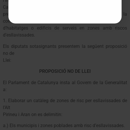
l’Institut
Cartogràfic de Catalunya. Davant d’aquesta situació, cal
prendre les mesures adequades que evitin en el futur, la
construcció
d’habitatges o edificis de serveis en zones amb riscos
d’esllavissades.
Els diputats sotasignants presentem la següent proposició
no de
Llei:
PROPOSICIÓ NO DE LLEI
El Parlament de Catalunya insta al Govern de la Generalitat
a:
1. Elaborar un catàleg de zones de risc per esllavissades de
l’Alt
Pirineu i Aran on es delimitin:
a.) Els municipis i zones poblades amb risc d’esllavissades.