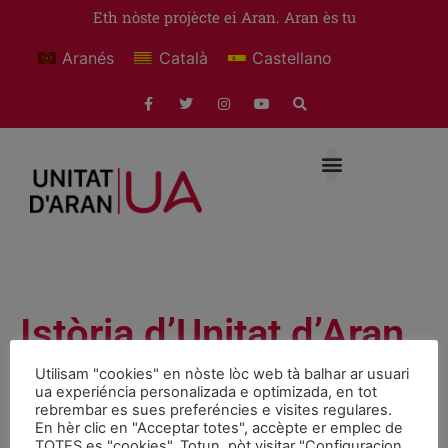
Eth nòste projècte ei Aran. Aran ès tu
Aranés
Català
Castellano
Istòria d’Unitat d’Aran
Utilisam "cookies" en nòste lòc web tà balhar ar usuari
Documents
June 1, 2009
ua experiéncia personalizada e optimizada, en tot
rebrembar es sues preferéncies e visites regulares.
En hèr clic en "Acceptar totes", accèpte er emplec de
GDE Error: Error retrieving file - if necessary turn off error
TOTES es "cookies". Totun, pòt visitar "Configuracion