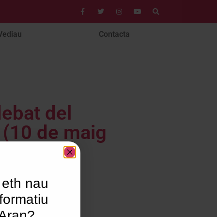
Vediau
Contacta
debat del
 (10 de maig
 eth nau
formatiu
’Aran?