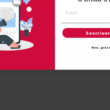
experiéncia personalizada e optimizada, en tot rebrembar
es sues preferéncies e visites regulares. En hèr clic en
Email
"Acceptar totes", accèpte er emplec de TOTES es
Protecc
"cookies". Totun, pòt visitar "Configuracion de cookies" tà
concedir un consentiment controlat.
Reglatges de "cookies"
Acceptar totes
Soscriue
Non, gràc