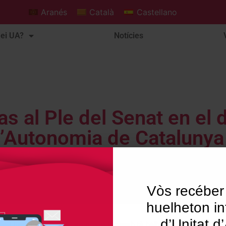
Aranés
Català
Castellano
ei UA?
Notícies
as al Ple del Senat en el 
d’Autonomia de Catalunya
Vòs recéber
huelheton in
d’Unitat d
Utilisam "cookies" en nòste lòc web tà balhar ar usuari ua