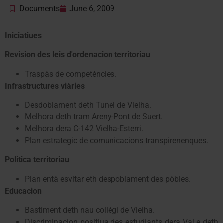
Documents
June 6, 2009
Iniciatiues
Revision des leis d'ordenacion territoriau
Traspàs de competéncies.
Infrastructures viàries
Desdoblament deth Tunèl de Vielha.
Melhora deth tram Areny-Pont de Suert.
Melhora dera C-142 Vielha-Esterri.
Plan estrategic de comunicacions transpirenenques.
Politica territoriau
Plan entà esvitar eth despoblament des pòbles.
Educacion
Bastiment deth nau collègi de Vielha.
Discriminacion positiua des estudiants dera Val e deth