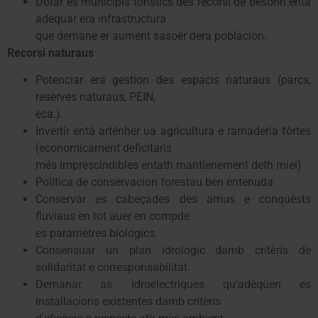
Dotar es municipis toristics des recorsi de besonh entà
adequar era infrastructura
que demane er aument sasoèr dera poblacion.
Recorsi naturaus
Potenciar era gestion des espacis naturaus (parcs,
resèrves naturaus, PEIN,
eca.).
Invertir entà arténher ua agricultura e ramaderia fòrtes
(economicarnent deficitaris
més imprescindibles entath mantienement deth miei)
Politica de conservacion forestau ben entenuda
Conservar es cabeçades des arrius e conquèsts
fluviaus en tot auer en compde
es paramètres biologics.
Consensuar un plan idrologic damb critèris de
solidaritat e corresponsabilitat.
Demanar as idroelectriques qu'adèqüen es
installacions existentes damb critèris