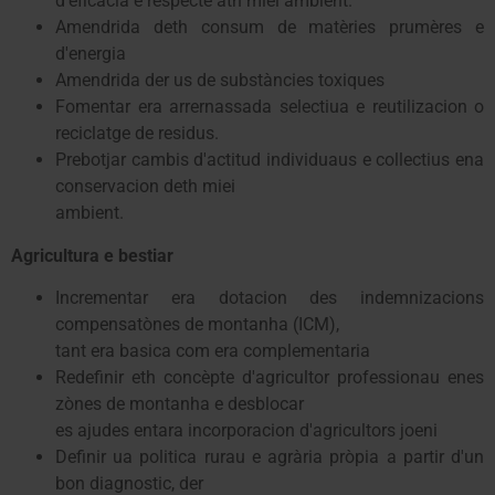
d'eficàcia e respècte ath miei ambient.
Amendrida deth consum de matèries prumères e
d'energia
Amendrida der us de substàncies toxiques
Fomentar era arrernassada selectiua e reutilizacion o
reciclatge de residus.
Prebotjar cambis d'actitud individuaus e collectius ena
conservacion deth miei
ambient.
Agricultura e bestiar
Incrementar era dotacion des indemnizacions
compensatònes de montanha (ICM),
tant era basica com era complementaria
Redefinir eth concèpte d'agricultor professionau enes
zònes de montanha e desblocar
es ajudes entara incorporacion d'agricultors joeni
Definir ua politica rurau e agrària pròpia a partir d'un
bon diagnostic, der