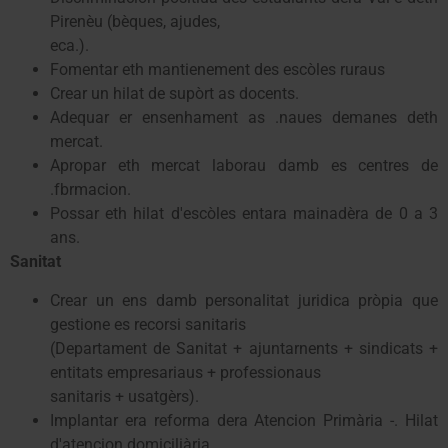
Pirenèu (bèques, ajudes,
eca.).
Fomentar eth mantienement des escòles ruraus
Crear un hilat de supòrt as docents.
Adequar er ensenhament as .naues demanes deth
mercat.
Apropar eth mercat laborau damb es centres de
.fbrmacion.
Possar eth hilat d'escòles entara mainadèra de 0 a 3
ans.
Sanitat
Crear un ens damb personalitat juridica pròpia que
gestione es recorsi sanitaris
(Departament de Sanitat + ajuntarnents + sindicats +
entitats empresariaus + professionaus
sanitaris + usatgèrs).
Implantar era reforma dera Atencion Primària -. Hilat
d'atencion domiciliària.