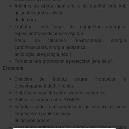
Arténher ua ofèrta igualitària e de qualitat entà toti,
qu'acabe damb es listes
de demora.
Trabalhar entà sajar de completar quauques
especialitats medicaus en espitau
Arnau de Vilanova (neurocirurgia cirurgia
cardiovasculara, cirurgia pediatrica,
oncologia, alergologia, eca.).
Fomentar era promocion e proteccion dera salut.
Economia
Creacion der Institut entara Promocion e
Desvolopament deth Pírenèu.
Prebotjar er equilibri entre sectors economics.
Politica de supòrt entàs PYMIES
Estudiar ajudes entà empresaris qu'installen es sues
empreses en pòbles en vies
de despoblament.
Possar era arribada tara Val d'Aran dera comunicacion