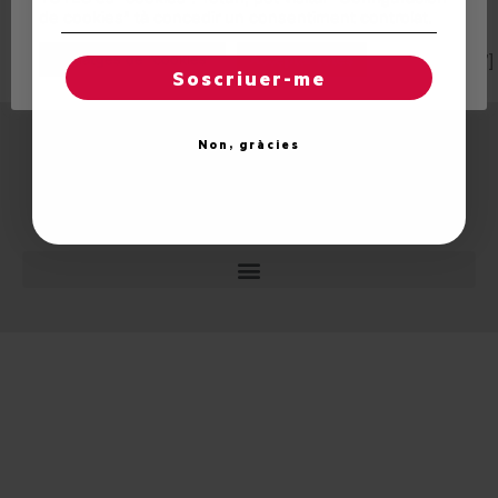
de cookies" tà concedir un consentiment controlat.
[listyofiles width=600 folder=”docs/actesconselh”
Reglatges de "cookies"
Acceptar totes
options=”table,icon,filesize,date,hide_extension,new_window”]
Soscriuer-me
Non, gràcies
© 2026 Unitat d'Aran. Toti es drets reservadi.