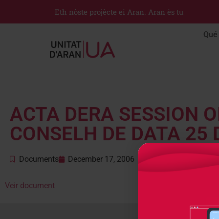
Eth nòste projècte ei Aran. Aran ès tu
Qué 
ACTA DERA SESSION O
CONSELH DE DATA 25 
Documents
December 17, 2006
Veir document