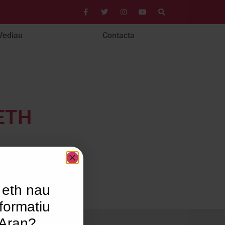
Vediau
Contacta
ETH
 eth nau
formatiu
’Aran?