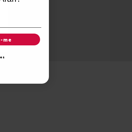
r-me
ies