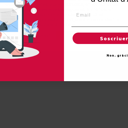
experiéncia personalizada e optimizada, en tot rebrembar
es sues preferéncies e visites regulares. En hèr clic en
Email
"Acceptar totes", accèpte er emplec de TOTES es
"cookies". Totun, pòt visitar "Configuracion de cookies" tà
026 Unitat d'Aran. Toti es drets reservadi.
concedir un consentiment controlat.
Reglatges de "cookies"
Acceptar totes
Soscriue
Proteccion de donades
Non, gràc