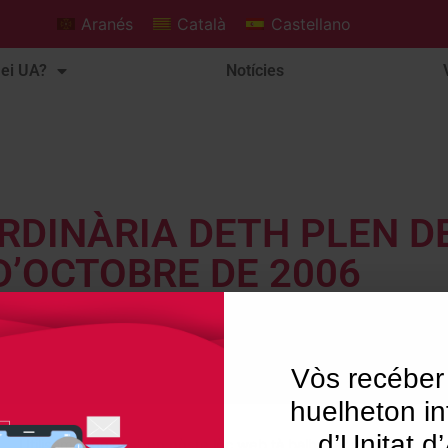
Aranés
Català
Castellano
ei UA?
Notícies
RDINÀRIA DETH PLEN D
D’OCTOBRE DE 2006
Vòs recéber
huelheton in
d’Unitat d
Utilisam "cookies" en nòste lòc web tà balhar ar usuari ua