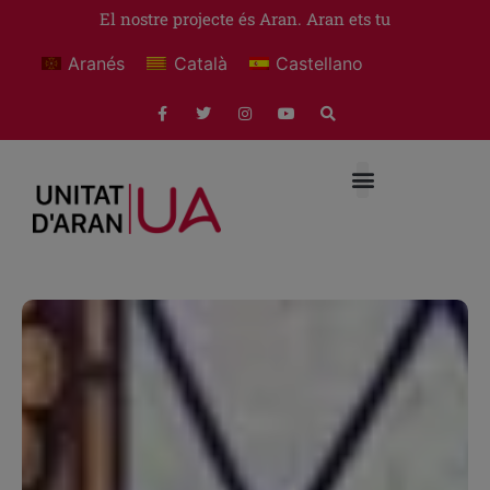
El nostre projecte és Aran. Aran ets tu
Aranés
Català
Castellano