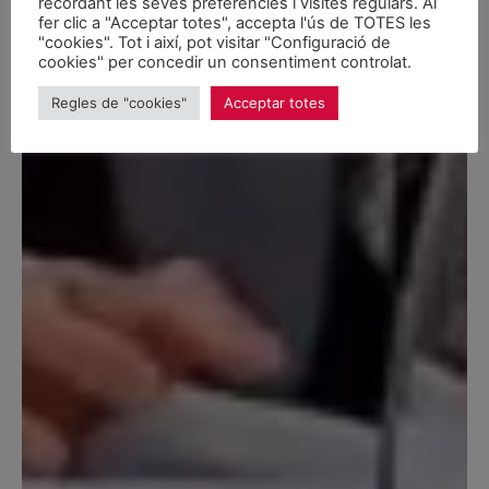
recordant les seves preferències i visites regulars. Al
Email
fer clic a "Acceptar totes", accepta l'ús de TOTES les
"cookies". Tot i així, pot visitar "Configuració de
cookies" per concedir un consentiment controlat.
Regles de "cookies"
Acceptar totes
Soscriuer-me
Non, gràcies