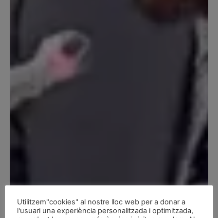
Vòs recéber eth nau
huelheton informatiu
Utilitzem"cookies" al nostre lloc web per a donar a
d’Unitat d’Aran?
l'usuari una experiència personalitzada i optimitzada,