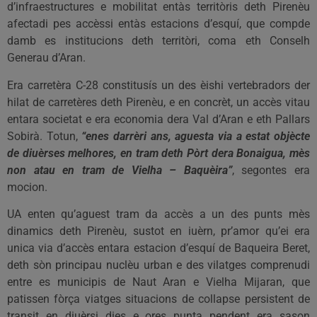
d’infraestructures e mobilitat entàs territòris deth Pirenèu
afectadi pes accèssi entàs estacions d’esquí, que compde
damb es institucions deth territòri, coma eth Conselh
Generau d’Aran.
Era carretèra C-28 constitusís un des èishi vertebradors der
hilat de carretères deth Pirenèu, e en concrèt, un accès vitau
entara societat e era economia dera Val d’Aran e eth Pallars
Sobirà. Totun,
“enes darrèri ans, aguesta via a estat objècte
de diuèrses melhores, en tram deth Pòrt dera Bonaigua, mès
non atau en tram de Vielha – Baquèira”
, segontes era
mocion.
UA enten qu’aguest tram da accès a un des punts mès
dinamics deth Pirenèu, sustot en iuèrn, pr’amor qu’ei era
unica via d’accès entara estacion d’esquí de Baqueira Beret,
deth sòn principau nuclèu urban e des vilatges comprenudi
entre es municipis de Naut Aran e Vielha Mijaran, que
patissen fòrça viatges situacions de collapse persistent de
transit en diuèrsi dies e ores punta pendent era sason