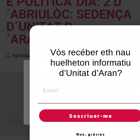
E POLITICA”DIA: 2 D
´ABRIULÒC: SEDENÇA
D´UNITAT D
´ARANORA: 20:00
Vòs recéber eth nau
Agenda
abril 2, 2003
huelheton informatiu
Utilitzem"cookies" al nostre lloc web per a donar a
d’Unitat d’Aran?
l'usuari una experiència personalitzada i optimitza
recordant les seves preferències i visites regulars.
Email
fer clic a "Acceptar totes", accepta l'ús de TOTES l
"cookies". Tot i així, pot visitar "Configuració de
cookies" per concedir un consentiment controlat.
© 2026 Unitat d'Aran. Tots els drets reservats.
Regles de "cookies"
Acceptar totes
Soscriuer-me
Non, gràcies