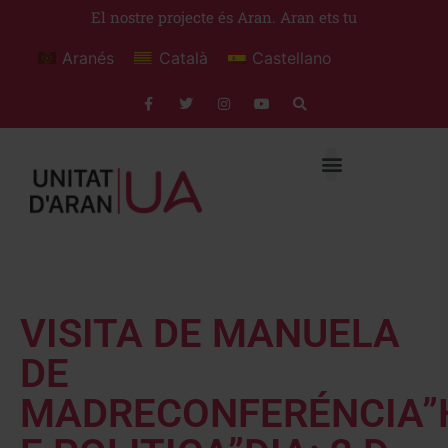
El nostre projecte és Aran. Aran ets tu
Aranés
Català
Castellano
VISITA DE MANUELA
DE
MADRECONFERÉNCIA