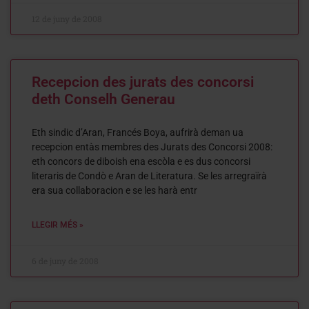
12 de juny de 2008
Recepcion des jurats des concorsi
deth Conselh Generau
Eth sindic d’Aran, Francés Boya, aufrirà deman ua
recepcion entàs membres des Jurats des Concorsi 2008:
eth concors de diboish ena escòla e es dus concorsi
literaris de Condò e Aran de Literatura. Se les arregraïrà
era sua collaboracion e se les harà entr
LLEGIR MÉS »
6 de juny de 2008