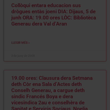
Collòqui entara educacion sus
drògues entàs joeni DIA: Dijaus, 5 de
junh ORA: 19.00 ores LÒC: Bibliotèca
Generau dera Val d’Aran
LLEGIR MÉS »
3 de juny de 2008
19.00 ores: Clausura dera Setmana
deth Còr ena Sala d’Actes deth
Conselh Generau, a cargue deth
sindic Francés Boya e dera
vicesindica 2au e conselhèra de
Sanitat e Servicis Sociaus, Noelia