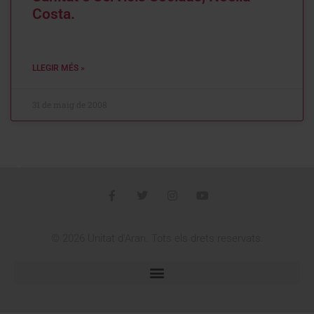
Costa.
LLEGIR MÉS »
31 de maig de 2008
Veir programa adjunh dera Setmana
deth Còr. 10.00 ores: Session
ordinària deth Conselh de Terçon en
Pujòlo. Lòc: Ajuntament de Naut
Aran, Salardú.
LLEGIR MÉS »