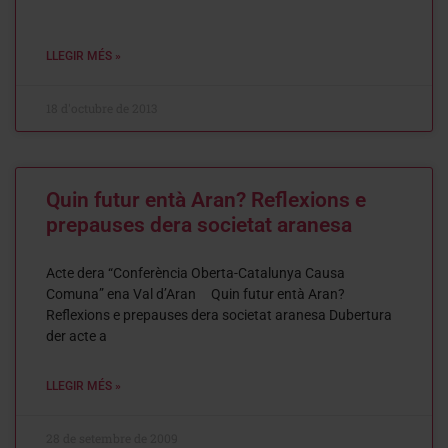
LLEGIR MÉS »
18 d'octubre de 2013
Quin futur entà Aran? Reflexions e
prepauses dera societat aranesa
Acte dera “Conferència Oberta-Catalunya Causa
Comuna” ena Val d’Aran Quin futur entà Aran?
Reflexions e prepauses dera societat aranesa Dubertura
der acte a
LLEGIR MÉS »
28 de setembre de 2009