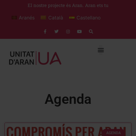
El nostre projecte és Aran. Aran ets tu
Aranés
Català
Castellano
Agenda
AGENDA