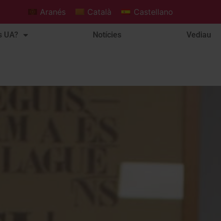
Aranés
Català
Castellano
s UA?
Notícies
Vediau