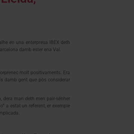
lhe en una enterpresa IBEX deth
Barcelona damb ester ena Val.
sorprenec molt positivaments. Era
país damb gent que pòs considerar
a, dera man deth men pair-sénher
o” a estat un referent, er exemple
omplicada.