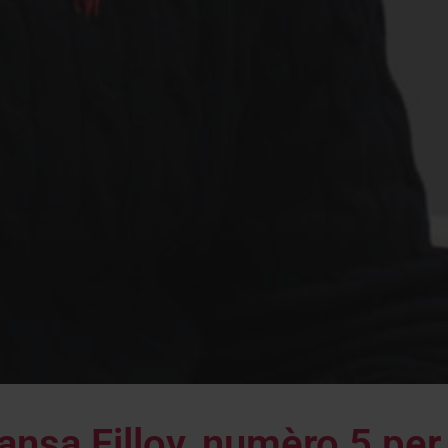
nsa Filloy, numèro 5 per 