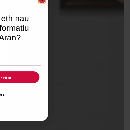
 eth nau
formatiu
’Aran?
r-me
ies