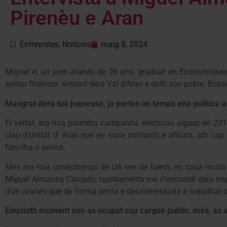
Pirenèu e Aran
Entrevistes
,
Notícies
maig 8, 2024
Miguel ei un joen aranés de 26 ans, graduat en Economique
sector financer. Aimant dera Val d’Aran e deth sòn poble, Bos
Maugrat dera tua joenessa, ja portes un temps ena politica ac
Ei vertat, era mia prumèra campanha electorau siguec en 2015
clau d’Unitat d’ Aran son es sons militants e afiliats, ath c
familha o amics.
Mès era mia coneishença de UA ven de luenh, en casa nosta 
Miguel Almansa Calzado, rapidaments me n’encuedè dera importa
d’un aranés que de forma umila e desinteressada a trebalhat de
Enquiath moment non as ocupat cap cargue public, mès, as 