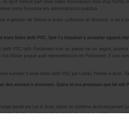
c, oc qu’è format part enes listes municipaus mès d’ua forma 
préner coma foncione era administracion publica.
on e gestion de hèstes e actes culturaus en Bossost, a on è p
nt enes listes deth PSC. Qué t’a impulsat a acceptar aguest rép
s deth PSC tath Parlament non ac pensè ne un segon, pramor 
ra Val d’Aran pogue auer representacion en Parlament. E aço son
ma numèro 5 enes listes deth PSC per Lieida, Pirinèu e Aran. Tà 
tur des aranesi e araneses. Quina ei era prepausa que hè eth 
 viatge damb era Lei d’ Aran, obtier un sistèma de finançament j
isha forma ei important suenhar era lengua e dotar as institu
rgéncia enta millorar era carretèra C28 (saturada en força oca