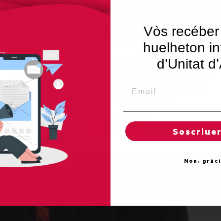
Vòs recéber
huelheton in
d’Unitat d
Utilitzem"cookies" al nostre lloc web per a donar a l'usuari
una experiència personalitzada i optimitzada, recordant les
seves preferències i visites regulars. Al fer clic a "Acceptar
Email
totes", accepta l'ús de TOTES les "cookies". Tot i així, pot
visitar "Configuració de cookies" per concedir un
consentiment controlat.
Regles de "cookies"
Acceptar totes
Soscriue
Non, gràc