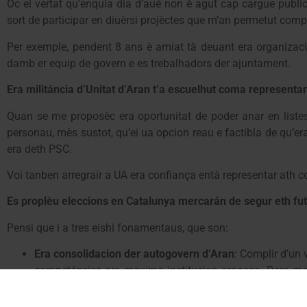
Oc ei vertat qu’enquia dia d’aué non è agut cap cargue publi
sort de participar en diuèrsi projèctes que m’an permetut com
Per exemple, pendent 8 ans è amiat tà deuant era organizaci
damb er equip de govern e es trebalhadors der ajuntament.
Era militáncia d’Unitat d’Aran t’a escuelhut coma representa
Quan se me proposèc era oportunitat de poder anar en liste
personau, mès sustot, qu’ei ua opcion reau e factibla de qu’e
era deth PSC.
Voi tanben arregraïr a UA era confiança entà representar ath co
Es proplèu eleccions en Catalunya mercarán de segur eth fu
Pensi que i a tres eishi fonamentaus, que son:
Era consolidacion der autogovern d’Aran
: Complir d’un
competéncies ara maxima institucion aranesa. Dera made
descens der emplec sociau der aranés
Inversions e infrastuctures
: Impulsar actuacions damb u