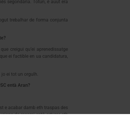
mès segondária. Totun, è auut era
ogut trebalhar de forma conjunta
te?
que creigui qu’ei aprenedissatge
que ei factible en ua candidatura,
jo ei tot un orgulh.
PSC entà Aran?
ust e acabar damb eth traspas des
cions de recorsi entà arturar eth
sions), bastir un centre culturau