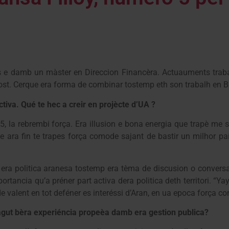
s e damb un màster en Direccion Financèra. Actuauments traba
sost. Cerque era forma de combinar tostemp eth son trabalh en 
tiva. Qué te hec a creir en projècte d’UA ?
, la rebrembi força. Era illusion e bona energia que trapè me 
ap e ara fin te trapes força comode sajant de bastir un milhor 
era politica aranesa tostemp era tèma de discusion o convers
ncia qu’a préner part activa dera politica deth territori. “Yay
 valent en tot deféner es interéssi d’Aran, en ua epoca força c
agut bèra experiéncia propeèa damb era gestion publica?