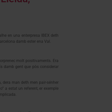
lhe en una enterpresa IBEX deth
Barcelona damb ester ena Val.
sorprenec molt positivaments. Era
país damb gent que pòs considerar
a, dera man deth men pair-sénher
o” a estat un referent, er exemple
omplicada.