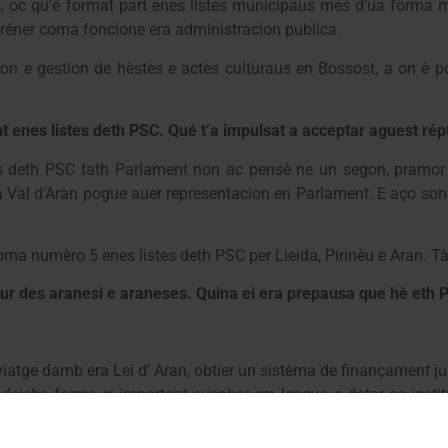
c, oc qu’è format part enes listes municipaus mès d’ua forma 
préner coma foncione era administracion publica.
on e gestion de hèstes e actes culturaus en Bossost, a on è p
nt enes listes deth PSC. Qué t’a impulsat a acceptar aguest rép
s deth PSC tath Parlament non ac pensè ne un segon, pramor 
ra Val d’Aran pogue auer representacion en Parlament. E aço son
ma numèro 5 enes listes deth PSC per Lieida, Pirinèu e Aran. Tà 
tur des aranesi e araneses. Quina ei era prepausa que hè eth 
 viatge damb era Lei d’ Aran, obtier un sistèma de finançament j
isha forma ei important suenhar era lengua e dotar as institu
rgéncia enta millorar era carretèra C28 (saturada en força oca