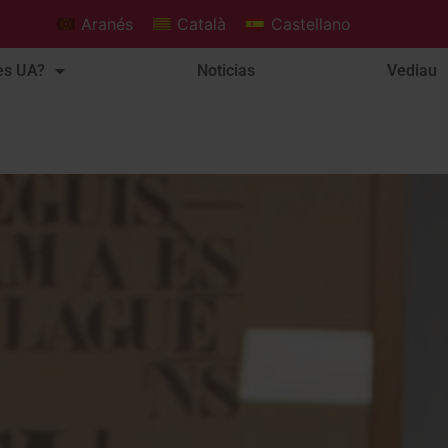
Aranés
Català
Castellano
es UA?
Noticias
Vediau