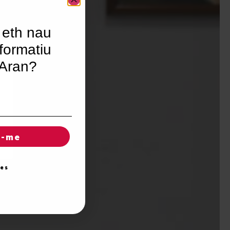
 eth nau
formatiu
’Aran?
r-me
ies