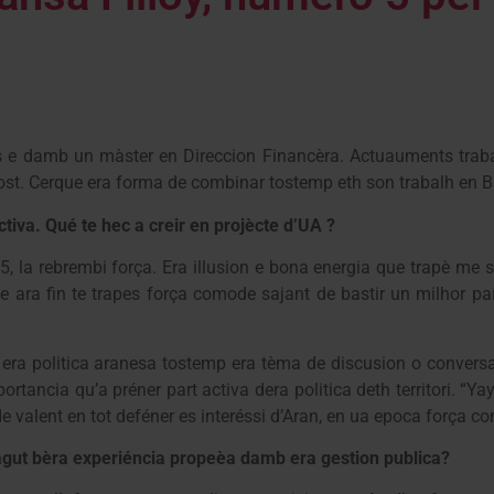
s e damb un màster en Direccion Financèra. Actuauments traba
sost. Cerque era forma de combinar tostemp eth son trabalh en 
tiva. Qué te hec a creir en projècte d’UA ?
, la rebrembi força. Era illusion e bona energia que trapè me 
ap e ara fin te trapes força comode sajant de bastir un milhor 
era politica aranesa tostemp era tèma de discusion o convers
ncia qu’a préner part activa dera politica deth territori. “Yay
 valent en tot deféner es interéssi d’Aran, en ua epoca força c
agut bèra experiéncia propeèa damb era gestion publica?