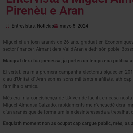
Pirenèu e Aran
Entrevistas
,
Noticias
mayo 8, 2024
Miguel ei un joen aranés de 26 ans, graduat en Economique
sector financer. Aimant dera Val d’Aran e deth sòn poble, Bos
Maugrat dera tua joenessa, ja portes un temps ena politica ac
Ei vertat, era mia prumèra campanha electorau siguec en 2015
clau d’Unitat d’ Aran son es sons militants e afiliats, ath c
familha o amics.
Mès era mia coneishença de UA ven de luenh, en casa nosta 
Miguel Almansa Calzado, rapidaments me n’encuedè dera importa
d’un aranés que de forma umila e desinteressada a trebalhat de
Enquiath moment non as ocupat cap cargue public, mès, as 