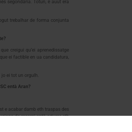
mès segondária. Totun, è auut era
ogut trebalhar de forma conjunta
te?
que creigui qu’ei aprenedissatge
que ei factible en ua candidatura,
jo ei tot un orgulh.
PSC entà Aran?
ust e acabar damb eth traspas des
cions de recorsi entà arturar eth
sions), bastir un centre culturau