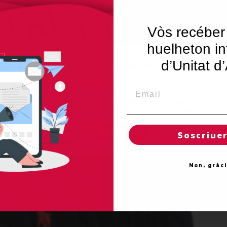
Vòs recéber
huelheton in
d’Unitat d
Utilizamos "cookies" en nuestro sitio web para dar al
usuario una experiencia personalizada y optimizada,
recordando sus preferencias y visitas regulares. Al hacer
Email
clic en "Aceptar todas", acepta el uso de TODAS las
"cookies". Sin embargo, puede visitar "Configuración de
cookies" para concedir un consentimiento controlado.
Reglas de "cookies"
Aceptar todas
Soscriue
Non, gràc