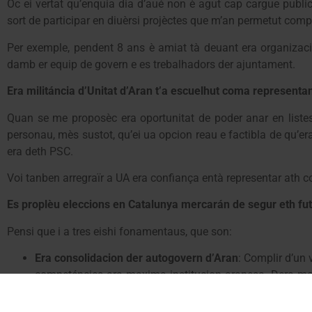
Oc ei vertat qu’enquia dia d’aué non è agut cap cargue publi
sort de participar en diuèrsi projèctes que m’an permetut com
Per exemple, pendent 8 ans è amiat tà deuant era organizaci
damb er equip de govern e es trebalhadors der ajuntament.
Era militáncia d’Unitat d’Aran t’a escuelhut coma representa
Quan se me proposèc era oportunitat de poder anar en liste
personau, mès sustot, qu’ei ua opcion reau e factibla de qu’e
era deth PSC.
Voi tanben arregraïr a UA era confiança entà representar ath co
Es proplèu eleccions en Catalunya mercarán de segur eth fu
Pensi que i a tres eishi fonamentaus, que son:
Era consolidacion der autogovern d’Aran
: Complir d’un
competéncies ara maxima institucion aranesa. Dera made
descens der emplec sociau der aranés
Inversions e infrastuctures
: Impulsar actuacions damb u