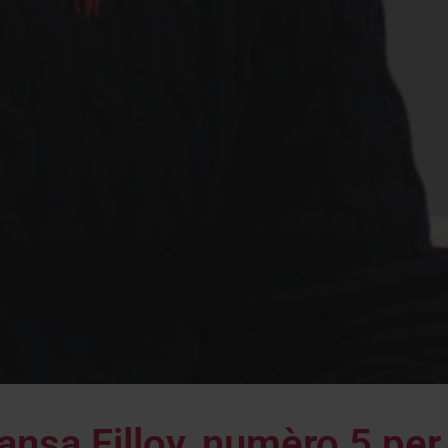
nsa Filloy, numèro 5 per 