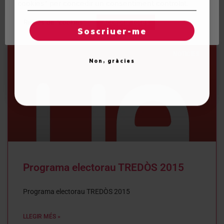
cookies" per concedir un consentiment controlat.
15 de maig de 2015
Regles de "cookies"
Acceptar totes
Soscriuer-me
NOTÍCIES
Non, gràcies
Programa electorau TREDÒS 2015
Programa electorau TREDÒS 2015
LLEGIR MÉS »