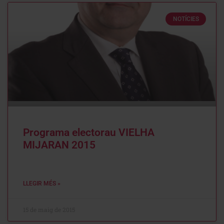
NOTÍCIES
Programa electorau VIELHA
MIJARAN 2015
LLEGIR MÉS »
15 de maig de 2015