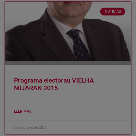
NOTICIAS
Programa electorau VIELHA
MIJARAN 2015
LEER MÁS
15 de mayo de 2015