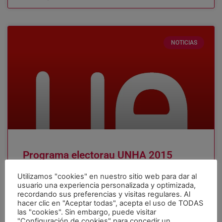
NOTICIAS
Programa electorau UNHA 2015
Utilizamos "cookies" en nuestro sitio web para dar al
Programa electorau UNHA 2015
usuario una experiencia personalizada y optimizada,
recordando sus preferencias y visitas regulares. Al
hacer clic en "Aceptar todas", acepta el uso de TODAS
LEER MÁS
las "cookies". Sin embargo, puede visitar
"Configuración de cookies" para concedir un