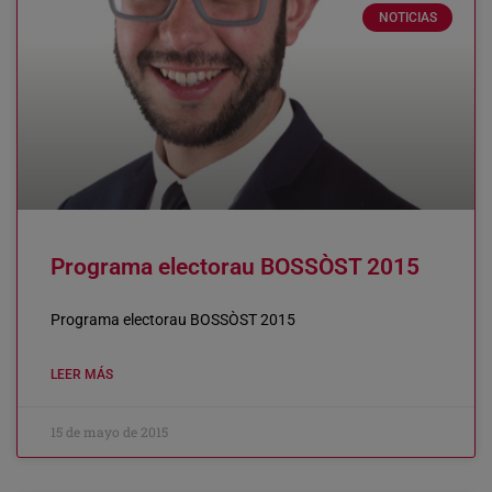
NOTICIAS
Programa electorau BOSSÒST 2015
Programa electorau BOSSÒST 2015
LEER MÁS
15 de mayo de 2015