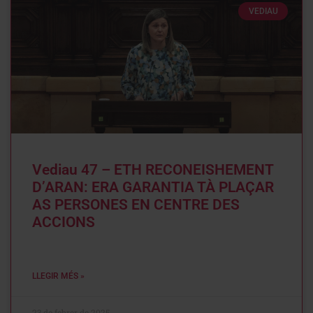
VEDIAU
Vediau 47 – ETH RECONEISHEMENT
D’ARAN: ERA GARANTIA TÀ PLAÇAR
AS PERSONES EN CENTRE DES
ACCIONS
LLEGIR MÉS »
23 de febrer de 2025