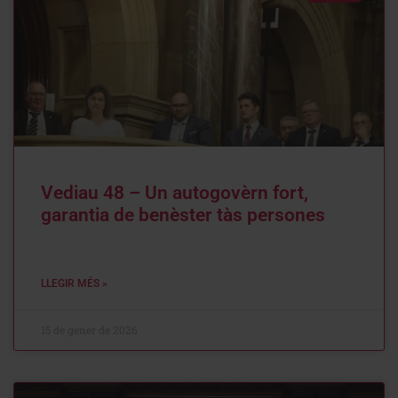
Vediau 48 – Un autogovèrn fort,
garantia de benèster tàs persones
LLEGIR MÉS »
15 de gener de 2026