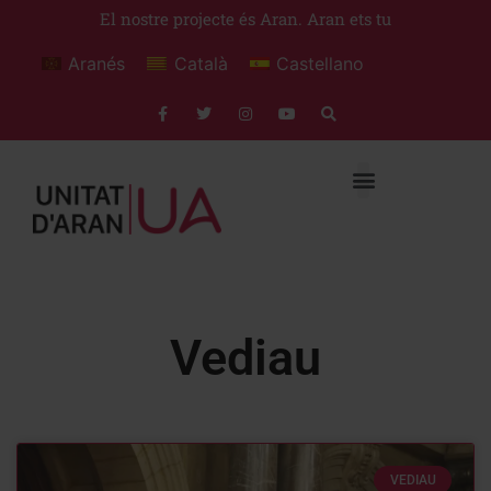
El nostre projecte és Aran. Aran ets tu
Aranés
Català
Castellano
Vediau
VEDIAU