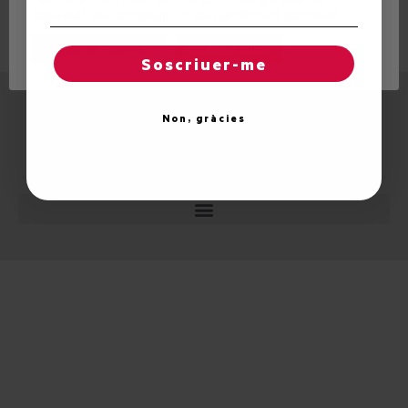
cookies" per concedir un consentiment controlat.
Regles de "cookies"
Acceptar totes
VEDIAU NUMERO 43_2023_12 Paginas_naut aran
Download
Soscriuer-me
Non, gràcies
© 2026 Unitat d'Aran. Tots els drets reservats.