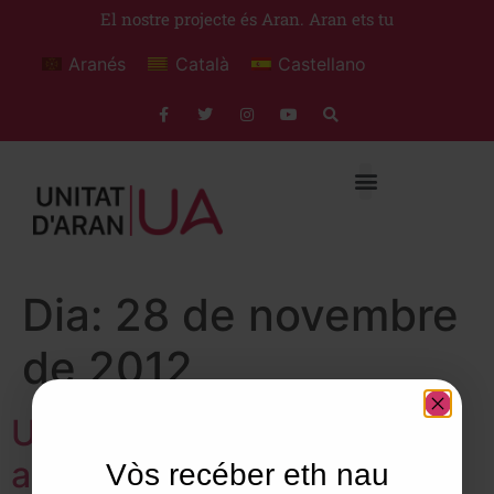
El nostre projecte és Aran. Aran ets tu
Aranés
Català
Castellano
Dia:
28 de novembre
de 2012
Unitat d’Aran dóna suport
als treballadors dels
Vòs recéber eth nau