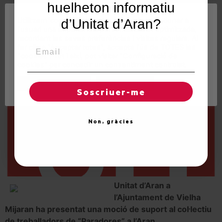
huelheton informatiu
Paradors d’Arties i Vielha
Utilitzem"cookies" al nostre lloc web per a donar a
d’Unitat d’Aran?
l'usuari una experiència personalitzada i optimitzada,
recordant les seves preferències i visites regulars. Al
Email
fer clic a "Acceptar totes", accepta l'ús de TOTES les
"cookies". Tot i així, pot visitar "Configuració de
cookies" per concedir un consentiment controlat.
Regles de "cookies"
Acceptar totes
Soscriuer-me
Non, gràcies
Unitat d’Aran a
l’Ajuntament de Vielha
Mijaran ha presentat una moció de suport al col·lectiu
de treballadors de “Paradores” a l’Aran