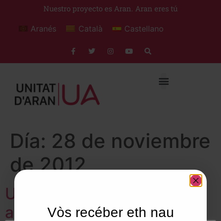
Nuestro proyecto es Aran. Aran eres tú
Aranés
Català
Castellano
Día:
28 de noviembre
de 2012
Unitat d’Aran dóna suport
als treballadors dels
Vòs recéber eth nau