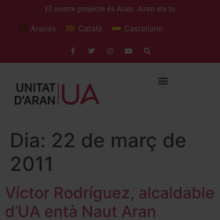
El nostre projecte és Aran. Aran ets tu
Aranés
Català
Castellano
Dia:
22 de març de
2011
Víctor Rodríguez, alcaldable
d’UA entà Naut Aran