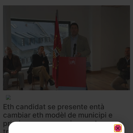
Eth candidat se presente entà
cambiar eth modèl de municipi e
priorizar ua economia que dongue
trabalh e riquesa tot er an.