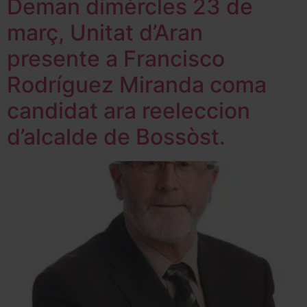
Deman dimèrcles 23 de
març, Unitat d’Aran
presente a Francisco
Rodríguez Miranda coma
candidat ara reeleccion
d’alcalde de Bossòst.