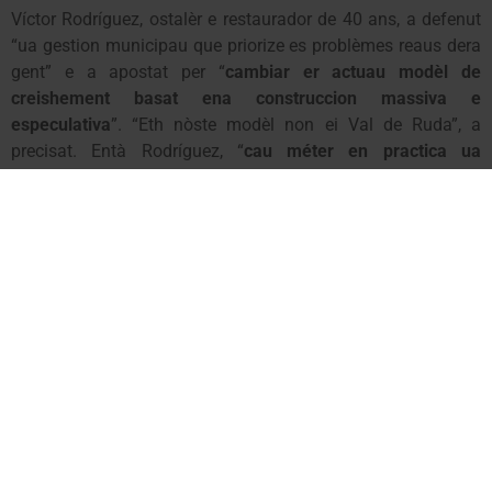
Víctor Rodríguez, ostalèr e restaurador de 40 ans, a defenut
“ua gestion municipau que priorize es problèmes reaus dera
gent” e a apostat per “
cambiar er actuau modèl de
creishement basat ena construccion massiva e
especulativa
”. “Eth nòste modèl non ei Val de Ruda”, a
precisat. Entà Rodríguez, “
cau méter en practica ua
economia sostenibla, que cree lòcs de trabalh e potencie
eth torisme pendent tot er an
”.
Pr’amor d’açò, propòse “politiques comprometudes damb es
empreses, eth comèrç e es empreses qu’apòsten per
desestacionalizar eth torisme
, en tot recuperar eth torisme
familiar, de montanha e aventura, er esportiu, eth de fires e
congrèssi”.
Eth sindic d’Aran e candidat ara reeleccion per UA,
Paco
Boya
, a acompanhat a Rodríguez, e a profitat entà deféner
que “es politics an de saber escotar e èster mès umils”. Boya
a coïncidit en que “
non se tracte de plantejar un cambi de