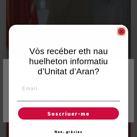
Vòs recéber eth nau
huelheton informatiu
Utilitzem"cookies" al nostre lloc web per a donar a
d’Unitat d’Aran?
l'usuari una experiència personalitzada i optimitzada,
recordant les seves preferències i visites regulars. Al
Email
fer clic a "Acceptar totes", accepta l'ús de TOTES les
"cookies". Tot i així, pot visitar "Configuració de
cookies" per concedir un consentiment controlat.
Regles de "cookies"
Acceptar totes
Soscriuer-me
Non, gràcies