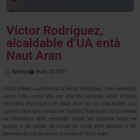
Víctor Rodríguez,
alcaldable d’UA entà
Naut Aran
Notícies
març 22, 2011
Unitat d’Aran a proclamat a Víctor Rodríguez, mès coneishut
coma Lolo, coma eth sòn prumèr candidat entàs pròplèu
eleccions municipaus en Naut Aran. En un acte dubèrt qu’a
agut lòc ena sala sociau de Salardú, Rodríguez s’a presentat
as ciutadans deth municipi damb un projècte solid, en
positiu e de cambi de modèl en favor deth progrès e eth
benèster de toti es vesins e vesies de Naut Aran.