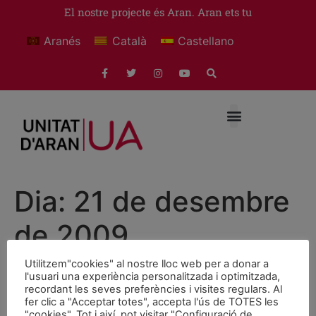
El nostre projecte és Aran. Aran ets tu
Aranés
Català
Castellano
Dia:
21 de desembre
de 2009
Utilitzem"cookies" al nostre lloc web per a donar a
L’ajuntament de Vielha
l'usuari una experiència personalitzada i optimitzada,
recordant les seves preferències i visites regulars. Al
rebutja la declaració del
fer clic a "Acceptar totes", accepta l'ús de TOTES les
"cookies". Tot i així, pot visitar "Configuració de