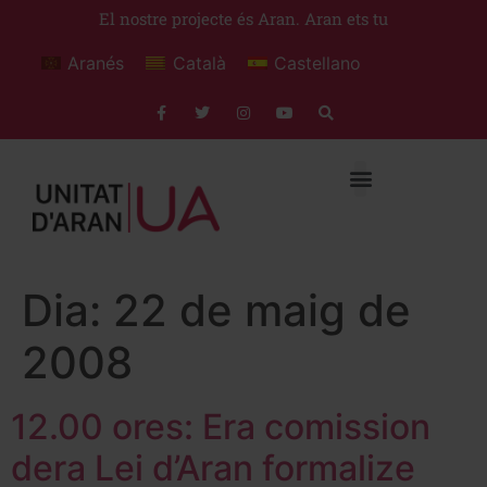
El nostre projecte és Aran. Aran ets tu
Aranés
Català
Castellano
Dia:
22 de maig de
2008
12.00 ores: Era comission
dera Lei d’Aran formalize