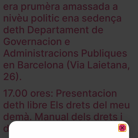
era prumèra amassada a
nivèu politic ena sedença
deth Departament de
Governacion e
Administracions Publiques
en Barcelona (Via Laietana,
26).
17.00 ores: Presentacion
deth libre Els drets del meu
demà. Manual dels drets i
deures de les persones