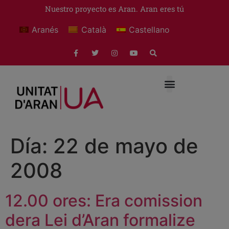
Nuestro proyecto es Aran. Aran eres tú
Aranés
Català
Castellano
Día:
22 de mayo de
2008
12.00 ores: Era comission
dera Lei d’Aran formalize