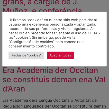
grans, a cargue de J.
Muñoz, e conferéncia
Decidir responsablement,
Utilizamos "cookies" en nuestro sitio web para dar al
usuario una experiencia personalizada y optimizada,
vetllar per l’autonomia, a
recordando sus preferencias y visitas regulares. Al
hacer clic en "Aceptar todas", acepta el uso de TODAS
cargue de Francesc
las "cookies". Sin embargo, puede visitar
"Configuración de cookies" para concedir un
Torralba, ena Sala d’Actes
consentimiento controlado.
deth Con
Reglas de "cookies"
Aceptar todas
Era Academia der Occitan
se constituís deman ena Val
d’Aran
Era Academia dera Lengua Occitana o Autoritat de
Regulacion Lingüistica der Occitan se constituirà deman