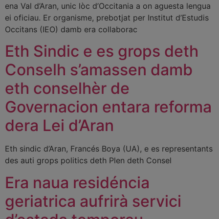
ena Val d’Aran, unic lòc d’Occitania a on aguesta lengua
ei oficiau. Er organisme, prebotjat per Institut d’Estudis
Occitans (IEO) damb era collaborac
Eth Sindic e es grops deth
Conselh s’amassen damb
eth conselhèr de
Governacion entara reforma
dera Lei d’Aran
Eth sindic d’Aran, Francés Boya (UA), e es representants
des auti grops politics deth Plen deth Consel
Era naua residéncia
geriatrica aufrirà servici