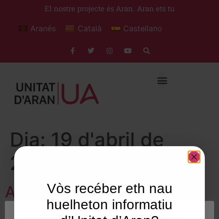
El nostre projecte és Aran. Aran ets tu
Aranés
Català
Castellano
Dia:
19 d'abril de
2007
Vòs recéber eth nau
Aran, nous temps y nous
huelheton informatiu
reptes
Utilitzem"cookies" al nostre lloc web per a donar a