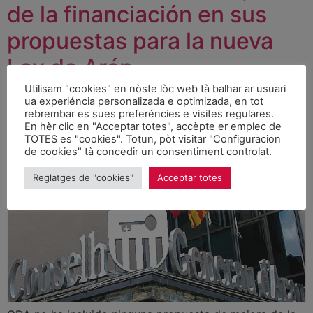
de la financiación en sus
propuestas para la nueva
Ley de Arán
Utilisam "cookies" en nòste lòc web tà balhar ar usuari
ua experiéncia personalizada e optimizada, en tot
rebrembar es sues preferéncies e visites regulares.
En hèr clic en "Acceptar totes", accèpte er emplec de
TOTES es "cookies". Totun, pòt visitar "Configuracion
de cookies" tà concedir un consentiment controlat.
Reglatges de "cookies"
Acceptar totes