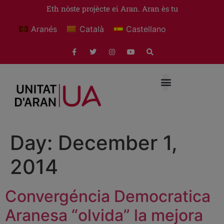
Eth nòste projècte ei Aran. Aran ès tu
Aranés
Català
Castellano
Day:
December 1,
2014
Convergéncia Democratica
Aranesa “olvida” la mejora