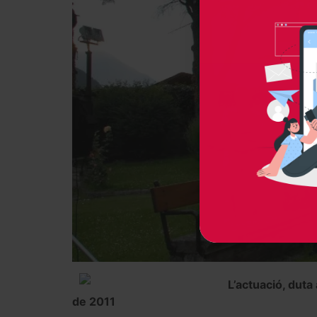
L’actuació, duta
de 2011