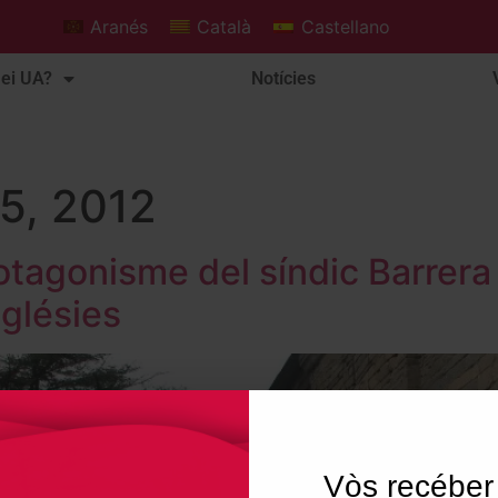
Aranés
Català
Castellano
ei UA?
Notícies
5, 2012
rotagonisme del síndic Barrera
sglésies
Vòs recéber