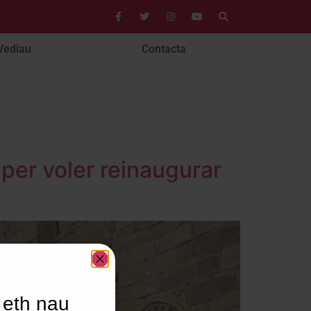
Vediau
Contacta
 per voler reinaugurar
 eth nau