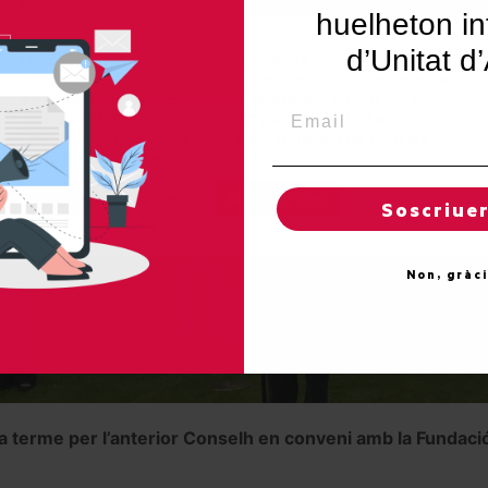
huelheton in
d’Unitat d
Utilisam "cookies" en nòste lòc web tà balhar ar usuari ua
experiéncia personalizada e optimizada, en tot rebrembar
es sues preferéncies e visites regulares. En hèr clic en
Email
"Acceptar totes", accèpte er emplec de TOTES es
"cookies". Totun, pòt visitar "Configuracion de cookies" tà
concedir un consentiment controlat.
Reglatges de "cookies"
Acceptar totes
Soscriue
Non, gràc
 a terme per l’anterior Conselh en conveni amb la Fundació