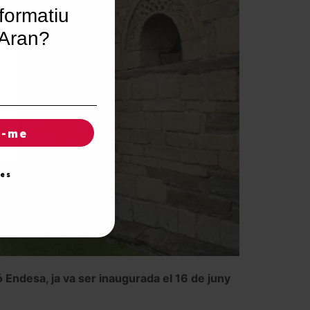
formatiu
’Aran?
r-me
ies
 Endesa, ja va ser inaugurada el 16 de juny