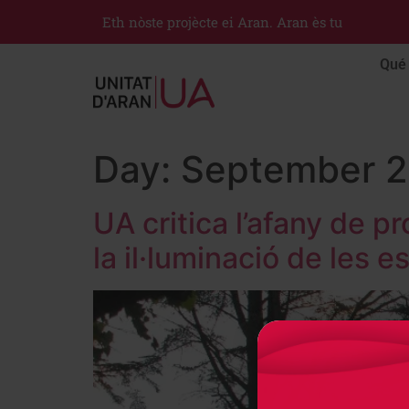
Eth nòste projècte ei Aran. Aran ès tu
Qué 
Day:
September 2
UA critica l’afany de p
la il·luminació de les e